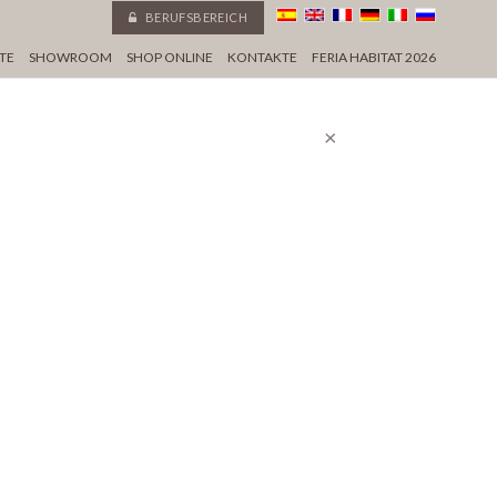
BERUFSBEREICH
TE
SHOWROOM
SHOP ONLINE
KONTAKTE
FERIA HABITAT 2026
×