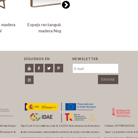
e madera
Espejo rectangular marco
Mesita noche de madera
l
madera Nogal
Nogal
SÍGUENOS EN
NEWSLETTER
del Fondo Europeo
Ángel Cerda S.L. ha recibido una ayuda de 8.312,85 € dentro del programa de incentivos
Col·labora: INTPRM/2023/421
20, como parte de
ligados al autoconsumo y almacenamiento, con fuentes de energía renovable, así como a
Suport a la promoció exterior de la
la implantación de sistemas térmicos renovables en el sector residencial en el marco del
Comunitat Valenciana 2023 Import