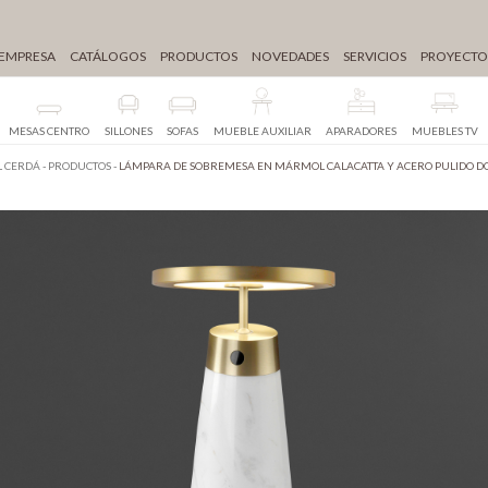
EMPRESA
CATÁLOGOS
PRODUCTOS
NOVEDADES
SERVICIOS
PROYECTO
MESAS CENTRO
SILLONES
SOFAS
MUEBLE AUXILIAR
APARADORES
MUEBLES TV
 CERDÁ
-
PRODUCTOS
-
LÁMPARA DE SOBREMESA EN MÁRMOL CALACATTA Y ACERO PULIDO 