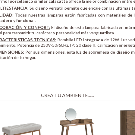
mol porcelánico similar calacatta
ofrece la mejor combinación entre
LTIESTANCIA:
Su diseño versátil, permite que encaje con las
últimas t
LIDAD:
Todas nuestras
lámparas
están fabricadas con materiales de la
radero
y
funcional.
CORACIÓN Y CONFORT:
El diseño de esta lámpara fabricada en
márm
al para transmitir tu carácter y personalidad más vanguardista.
RACTERÍSTICAS TÉCNICAS:
Bombilla
LED integrada
de 12W. Luz vari
imiento. Potencia de 230V-50/60Hz. IP: 20 clase II, calificación energé
MENSIONES:
Por sus dimensiones, esta luz de sobremesa de
diseño 
itación de tu hogar.
CREA TU AMBIENTE…...