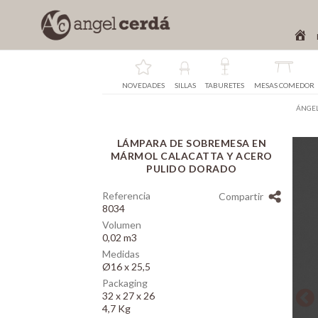
NOVEDADES
SILLAS
TABURETES
MESAS COMEDOR
ÁNGEL
LÁMPARA DE SOBREMESA EN
Array
MÁRMOL CALACATTA Y ACERO
PULIDO DORADO
Referencia
Compartir
8034
Volumen
0,02 m3
Medidas
Ø16 x 25,5
Packaging
32 x 27 x 26
4,7 Kg