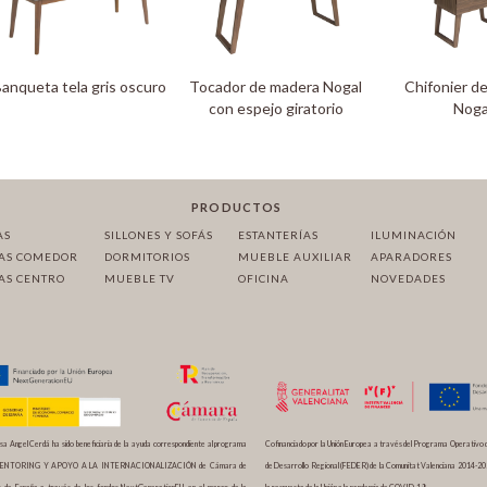
anqueta tela gris oscuro
Tocador de madera Nogal
Chifonier d
con espejo giratorio
Noga
PRODUCTOS
AS
SILLONES Y SOFÁS
ESTANTERÍAS
ILUMINACIÓN
AS COMEDOR
DORMITORIOS
MUEBLE AUXILIAR
APARADORES
AS CENTRO
MUEBLE TV
OFICINA
NOVEDADES
a Angel Cerdá ha sido beneficiaria de la ayuda correspondiente al programa
Cofinanciado por la Unión Europea a través del Programa Operativo 
MENTORING Y APOYO A LA INTERNACIONALIZACIÓN de Cámara de
de Desarrollo Regional (FEDER) de la Comunitat Valenciana 2014-20
 de España a través de los fondos NextGenerationEU, en el marco de la
la respuesta de la Unión a la pandemia de COVID-19