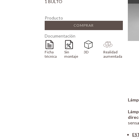
1 BULTO
Producto
COMPRAR
Documentación
Ficha
Sin
3D
Realidad
técnica
montaje
aumentada
Lámp
Lámp
direc
sensa
ES