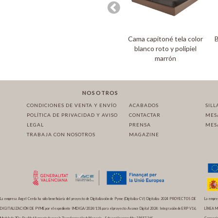
Cama capitoné tela color
B
blanco roto y polipiel
marrón
NOSOTROS
CONDICIONES DE VENTA Y ENVÍO
ACABADOS
SILL
POLÍTICA DE PRIVACIDAD Y AVISO
CONTACTAR
MES
LEGAL
PRENSA
MES
TRABAJA CON NOSOTROS
MAGAZINE
La empresa Angel Cerda ha sido beneficiaria del proyecto de Digitalización de Pyme (Digitaliza-CV) Digitaliza 2024 PROYECTOS DE
La empres
DIGITALIZACIÓN DE PYME por el expediente IMDIGA/2024/138 para el proyecto Avance Digital 2024: Integración de ERP V16,
LÍNEA 
Modelado 3D y Realidad Aumentada para la Transformación del Negocio – Subvención concedida: 29.557,26€
Comercio