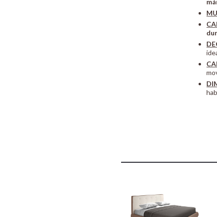
már
MU
CA
du
DE
ide
CA
mov
DI
hab