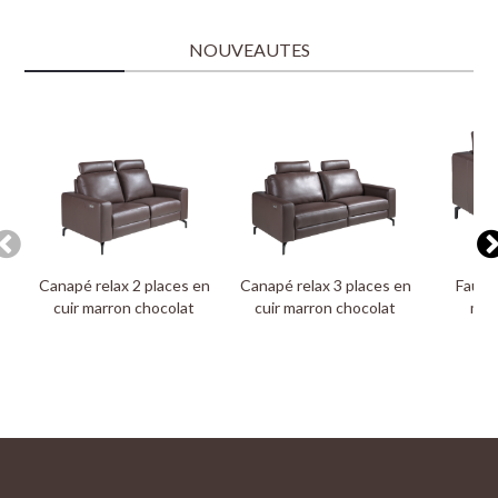
NOUVEAUTES
Canapé relax 2 places en
Canapé relax 3 places en
Fauteu
cuir marron chocolat
cuir marron chocolat
mar