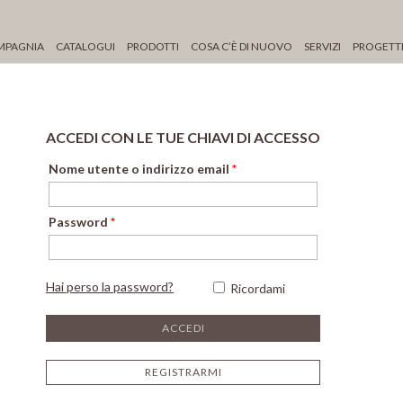
MPAGNIA
CATALOGUI
PRODOTTI
COSA C’È DI NUOVO
SERVIZI
PROGETT
ACCEDI CON LE TUE CHIAVI DI ACCESSO
Nome utente o indirizzo email
*
Password
*
Hai perso la password?
Ricordami
REGISTRARMI