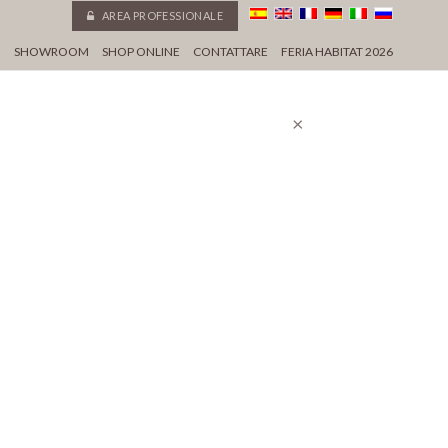
AREA PROFESSIONALE
I
SHOWROOM
SHOP ONLINE
CONTATTARE
FERIA HABITAT 2026
×