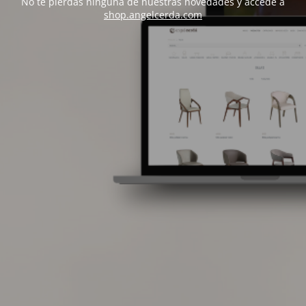
No te pierdas ninguna de nuestras novedades y accede a
shop.angelcerda.com