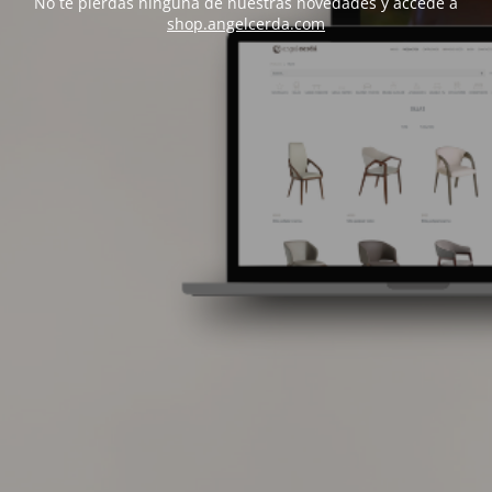
No te pierdas ninguna de nuestras novedades y accede a
shop.angelcerda.com