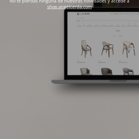
No te pierdas ninguna de nuestras novedades y accede a
shop.angelcerda.com