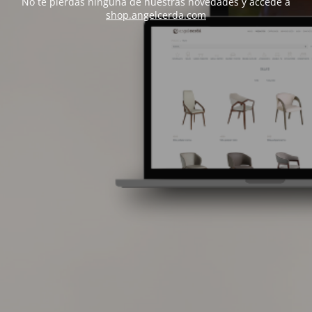
No te pierdas ninguna de nuestras novedades y accede a
shop.angelcerda.com