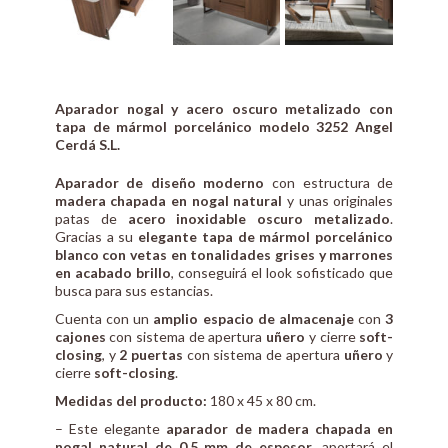
Aparador nogal y acero oscuro metalizado con
tapa de mármol porcelánico modelo 3252 Angel
Cerdá S.L.
Aparador de diseño moderno
con estructura de
madera chapada en nogal natural
y unas originales
patas de
acero inoxidable oscuro metalizado
.
Gracias a su
elegante tapa de mármol porcelánico
blanco con vetas en tonalidades grises y marrones
en acabado brillo
, conseguirá el look sofisticado que
busca para sus estancias.
Cuenta con un
amplio espacio de almacenaje
con
3
cajones
con sistema de apertura
uñero
y cierre
soft-
closing
, y
2 puertas
con sistema de apertura
uñero
y
cierre
soft-closing
.
Medidas del producto:
180 x 45 x 80 cm.
– Este elegante
aparador de madera chapada en
nogal natural de 0,5 mm de espesor
, aportará el