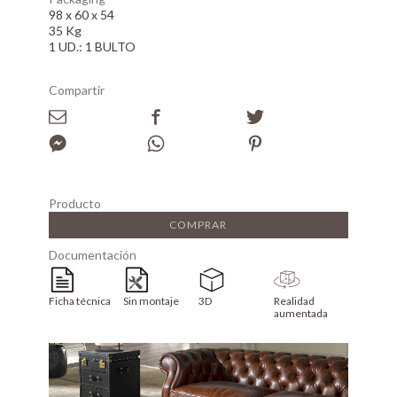
98 x 60 x 54
35 Kg
1 UD.: 1 BULTO
Compartir
Producto
COMPRAR
Documentación
Ficha técnica
Sin montaje
3D
Realidad
aumentada
Array