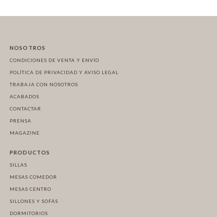
NOSOTROS
CONDICIONES DE VENTA Y ENVÍO
POLÍTICA DE PRIVACIDAD Y AVISO LEGAL
TRABAJA CON NOSOTROS
ACABADOS
CONTACTAR
PRENSA
MAGAZINE
PRODUCTOS
SILLAS
MESAS COMEDOR
MESAS CENTRO
SILLONES Y SOFÁS
DORMITORIOS