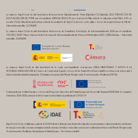
La empresa Angel Cerda ha sido beneficiaria del proyecto de Digitalización de Pyme (Digitaliza-CV) Digitaliza 2023 PROYECTOS DE
DIGITALIZACIÓN DE PYME por el expediente IMDIGA/2023/191 para el proyecto Migración de la aplicación actual Odoo V10 a la
versión V16 de Odoo (Enterprise) integración de los productos de Angel Cerda en la venta online a través de las plataformas de Mirakl –
Subvención concedida: 22.396,80€
La empresa Angel Cerda ha sido beneficiaria del proyecto de Consultoría Estratégica de Internacionalización 2024 por el expediente
ITECOES/2024/79 para el proyecto de Estrategia de Internacionalización de Ventas en Marketplaces B2C y B2B en Europa – Subvención
concedida: 13.050,00€.
La empresa Angel Cerdá ha sido beneficiaria de la ayuda correspondiente al programa LÍNEA MENTORING Y APOYO A LA
INTERNACIONALIZACIÓN de Cámara de Comercio de España a través de los fondos NextGenerationEU, en el marco de la inversión 5
(Internacionalización) del componente 13 (Impulso a las pymes) del Plan de Recuperación, Transformación y Resiliencia (PRTR).
Cofinanciado por la Unión Europea a través del Programa Operativo del Fondo Europeo de Desarrollo Regional (FEDER) de la Comunitat
Valenciana 2014-2020, como parte de la respuesta de la Unión a la pandemia de COVID-19
Ángel Cerda S.L. ha recibido una ayuda de 8.312,85 € dentro del programa de incentivos ligados al autoconsumo y almacenamiento, con fuentes
de energía renovable, así como a la implantación de sistemas térmicos renovables en el sector residencial en el marco del Plan de Recuperación,
Transformación y Resiliencia, financiado por la Unión Europea – NextGenerationEU.