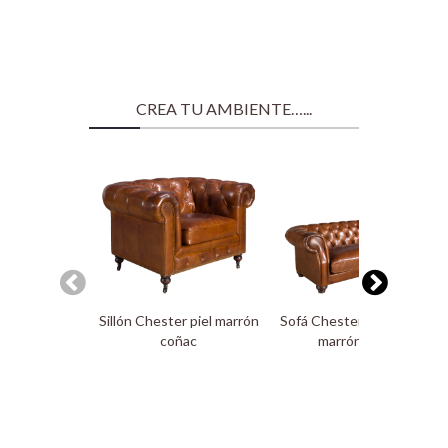
CREA TU AMBIENTE…...
Sillón Chester piel marrón
Sofá Chester 3 plazas piel
coñac
marrón coñac