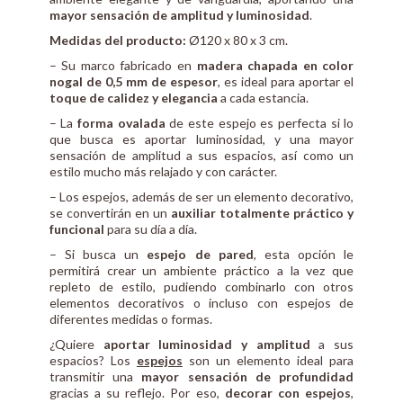
mayor sensación de amplitud y luminosidad
.
Medidas del producto:
Ø120 x 80 x 3 cm.
– Su marco fabricado en
madera chapada en color
nogal de 0,5 mm de espesor
, es ideal para aportar el
toque de calidez y elegancia
a cada estancia.
– La
forma ovalada
de este espejo es perfecta si lo
que busca es aportar luminosidad, y una mayor
sensación de amplitud a sus espacios, así como un
estilo mucho más relajado y con carácter.
– Los espejos, además de ser un elemento decorativo,
se convertirán en un
auxiliar totalmente práctico y
funcional
para su día a día.
– Si busca un
espejo de pared
, esta opción le
permitirá crear un ambiente práctico a la vez que
repleto de estilo, pudiendo combinarlo con otros
elementos decorativos o incluso con espejos de
diferentes medidas o formas.
¿Quiere
aportar luminosidad y amplitud
a sus
espacios? Los
espejos
son un elemento ideal para
transmitir una
mayor sensación de profundidad
gracias a su reflejo. Por eso,
decorar con espejos
,