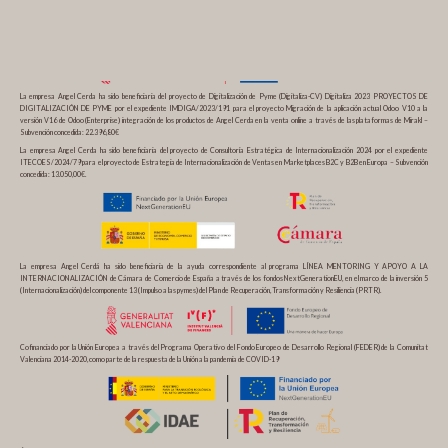
La empresa Angel Cerda ha sido beneficiaria del proyecto de Digitalización de Pyme (Digitaliza-CV) Digitaliza 2023 PROYECTOS DE
DIGITALIZACIÓN DE PYME por el expediente IMDIGA/2023/191 para el proyecto Migración de la aplicación actual Odoo V10 a la
versión V16 de Odoo (Enterprise) integración de los productos de Angel Cerda en la venta online a través de las plataformas de Mirakl –
Subvención concedida: 22.396,80€
La empresa Angel Cerda ha sido beneficiaria del proyecto de Consultoría Estratégica de Internacionalización 2024 por el expediente
ITECOES/2024/79 para el proyecto de Estrategia de Internacionalización de Ventas en Marketplaces B2C y B2B en Europa – Subvención
concedida: 13.050,00€.
La empresa Angel Cerdá ha sido beneficiaria de la ayuda correspondiente al programa LÍNEA MENTORING Y APOYO A LA
INTERNACIONALIZACIÓN de Cámara de Comercio de España a través de los fondos NextGenerationEU, en el marco de la inversión 5
(Internacionalización) del componente 13 (Impulso a las pymes) del Plan de Recuperación, Transformación y Resiliencia (PRTR).
Cofinanciado por la Unión Europea a través del Programa Operativo del Fondo Europeo de Desarrollo Regional (FEDER) de la Comunitat
Valenciana 2014-2020, como parte de la respuesta de la Unión a la pandemia de COVID-19