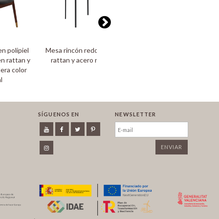
en polipiel
Mesa rincón redonda de
Mesa centro redonda de
n rattan y
rattan y acero negro
rattan y acero negro
era color
l
SÍGUENOS EN
NEWSLETTER