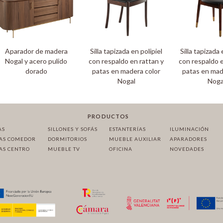
Aparador de madera
Silla tapizada en polipiel
Silla tapizada 
Nogal y acero pulido
con respaldo en rattan y
con respaldo e
dorado
patas en madera color
patas en mad
Nogal
Noga
PRODUCTOS
AS
SILLONES Y SOFÁS
ESTANTERÍAS
ILUMINACIÓN
AS COMEDOR
DORMITORIOS
MUEBLE AUXILIAR
APARADORES
AS CENTRO
MUEBLE TV
OFICINA
NOVEDADES