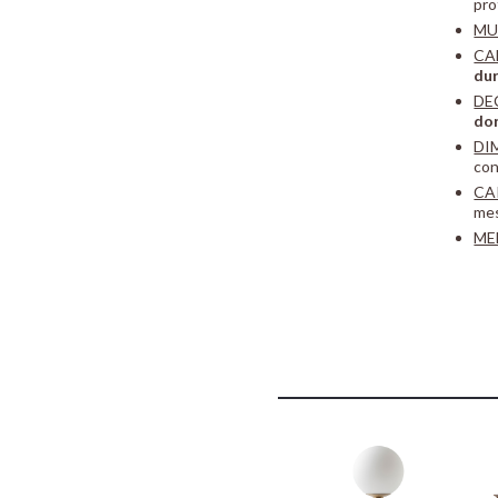
pro
MU
CA
dur
DE
do
DI
con
CA
mes
ME