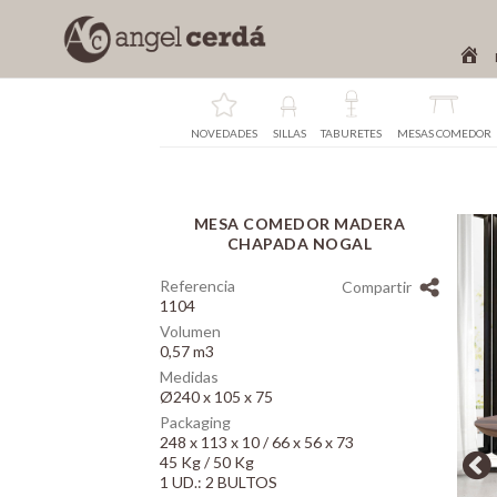
NOVEDADES
SILLAS
TABURETES
MESAS COMEDOR
MESA COMEDOR MADERA
Array
CHAPADA NOGAL
Referencia
Compartir
1104
Volumen
0,57 m3
Medidas
Ø240 x 105 x 75
Packaging
248 x 113 x 10 / 66 x 56 x 73
45 Kg / 50 Kg
1 UD.: 2 BULTOS