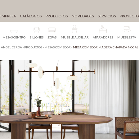
EMPRESA
CATÁLOGOS
PRODUCTOS
NOVEDADES
SERVICIOS
PROYECTO
MESAS CENTRO
SILLONES
SOFAS
MUEBLE AUXILIAR
APARADORES
MUEBLES TV
ÁNGEL CERDÁ
-
PRODUCTOS
-
MESAS COMEDOR
-
MESA COMEDOR MADERA CHAPADA NOGAL