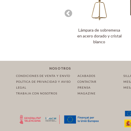
Lámpara de sobremesa
en acero dorado y cristal
blanco
NOSOTROS
CONDICIONES DE VENTA Y ENVÍO
ACABADOS
SILL
POLÍTICA DE PRIVACIDAD Y AVISO
CONTACTAR
MES
LEGAL
PRENSA
MES
TRABAJA CON NOSOTROS
MAGAZINE