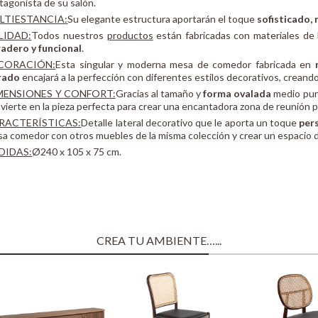
tagonista de su salón.
LTIESTANCIA:
Su elegante estructura aportarán el toque
sofisticado,
LIDAD:
Todos nuestros
productos
están fabricadas con materiales de l
adero y funcional
.
CORACIÓN:
Esta singular y moderna mesa de comedor fabricada en
rado
encajará a la perfección con diferentes estilos decorativos, crean
MENSIONES Y CONFORT:
Gracias al tamaño y
forma ovalada
medio pun
vierte en la pieza perfecta para crear una encantadora zona de reunión 
RACTERÍSTICAS:
Detalle lateral decorativo que le aporta un toque
pers
a comedor con otros muebles de la misma colección y crear un espacio 
DIDAS:
Ø240 x 105 x 75 cm.
CREA TU AMBIENTE…...