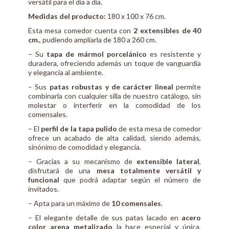
versátil para el día a día.
Medidas del producto:
180 x 100 x 76 cm.
Esta mesa comedor cuenta con
2 extensibles de 40
cm.
, pudiendo ampliarla de 180 a 260 cm.
– Su
tapa de mármol porcelánico
es resistente y
duradera, ofreciendo además un toque de vanguardia
y elegancia al ambiente.
– Sus
patas robustas y de carácter lineal
permite
combinarla con cualquier silla de nuestro catálogo, sin
molestar o interferir en la comodidad de los
comensales.
– El
perfil de la tapa pulido
de esta mesa de comedor
ofrece un acabado de alta calidad, siendo además,
sinónimo de comodidad y elegancia.
– Gracias a su mecanismo de
extensible lateral
,
disfrutará de una
mesa totalmente versátil y
funcional
que podrá adaptar según el número de
invitados.
– Apta para un máximo de
10 comensales
.
– El elegante detalle de sus patas lacado en
acero
color arena metalizado
la hace especial y única,