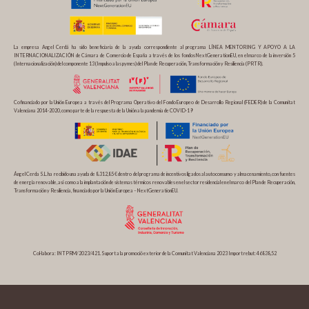
La empresa Angel Cerdá ha sido beneficiaria de la ayuda correspondiente al programa LÍNEA MENTORING Y APOYO A LA
INTERNACIONALIZACIÓN de Cámara de Comercio de España a través de los fondos NextGenerationEU, en el marco de la inversión 5
(Internacionalización) del componente 13 (Impulso a las pymes) del Plan de Recuperación, Transformación y Resiliencia (PRTR).
Cofinanciado por la Unión Europea a través del Programa Operativo del Fondo Europeo de Desarrollo Regional (FEDER) de la Comunitat
Valenciana 2014-2020, como parte de la respuesta de la Unión a la pandemia de COVID-19
Ángel Cerda S.L. ha recibido una ayuda de 8.312,85 € dentro del programa de incentivos ligados al autoconsumo y almacenamiento, con fuentes
de energía renovable, así como a la implantación de sistemas térmicos renovables en el sector residencial en el marco del Plan de Recuperación,
Transformación y Resiliencia, financiado por la Unión Europea – NextGenerationEU.
Col·labora: INTPRM/2023/421. Suport a la promoció exterior de la Comunitat Valenciana 2023 Import rebut: 46838,52