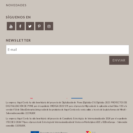
NOVEDADES
SÍGUENOS EN
NEWSLETTER
La empresa Angel Cerda ha sido beneficiaria del proyecto de Digitalización de Pyme (Digitaliza-CV) Digitaliza 2023 PROYECTOS DE
DIGITALIZACIÓN DE PYME por el expediente IMDIGA/2023/191 para el proyecto Migración de la aplicación actual Odoo V10 a la
versión V16 de Odoo (Enterprise) integración de los productos de Angel Cerda en la venta online a través de las plataformas de Mirakl –
Subvención concedida: 22.396,80€
La empresa Angel Cerda ha sido beneficiaria del proyecto de Consultoría Estratégica de Internacionalización 2024 por el expediente
ITECOES/2024/79 para el proyecto de Estrategia de Internacionalización de Ventas en Marketplaces B2C y B2B en Europa – Subvención
concedida: 13.050,00€.