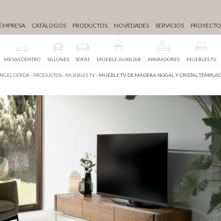
EMPRESA
CATÁLOGOS
PRODUCTOS
NOVEDADES
SERVICIOS
PROYECTO
MESAS CENTRO
SILLONES
SOFAS
MUEBLE AUXILIAR
APARADORES
MUEBLES TV
NGEL CERDÁ
-
PRODUCTOS
-
MUEBLES TV
-
MUEBLE TV DE MADERA NOGAL Y CRISTAL TEMPLA