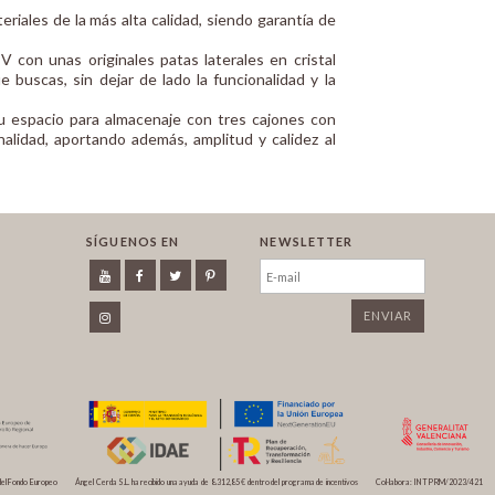
iales de la más alta calidad, siendo garantía de
on unas originales patas laterales en cristal
 buscas, sin dejar de lado la funcionalidad y la
 espacio para almacenaje con tres cajones con
alidad, aportando además, amplitud y calidez al
SÍGUENOS EN
NEWSLETTER
del Fondo Europeo
Ángel Cerda S.L. ha recibido una ayuda de 8.312,85 € dentro del programa de incentivos
Col·labora: INTPRM/2023/421