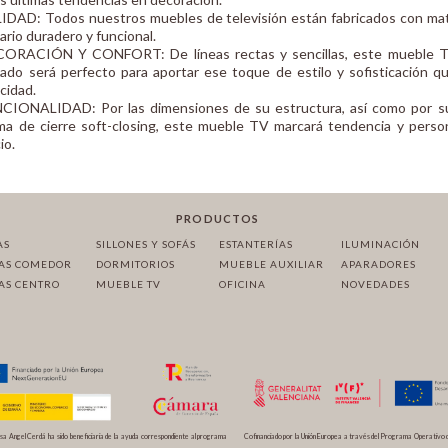
IDAD: Todos nuestros muebles de televisión están fabricados con mater
iario duradero y funcional.
ORACIÓN Y CONFORT: De líneas rectas y sencillas, este mueble TV c
ado será perfecto para aportar ese toque de estilo y sofisticación que
icidad.
CIONALIDAD: Por las dimensiones de su estructura, así como por su
ma de cierre soft-closing, este mueble TV marcará tendencia y person
io.
PRODUCTOS
AS
SILLONES Y SOFÁS
ESTANTERÍAS
ILUMINACIÓN
AS COMEDOR
DORMITORIOS
MUEBLE AUXILIAR
APARADORES
AS CENTRO
MUEBLE TV
OFICINA
NOVEDADES
a Angel Cerdá ha sido beneficiaria de la ayuda correspondiente al programa
Cofinanciado por la Unión Europea a través del Programa Operativo 