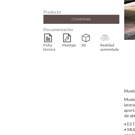
Producto
COMPRAR
Documentación
Ficha
Montaje
3D
Realidad
técnica
aumentada
Muebl
Muebl
later
aport
de al
• EST
• MUL
con l