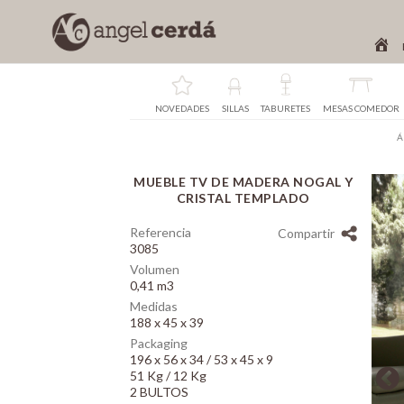
NOVEDADES
SILLAS
TABURETES
MESAS COMEDOR
Á
MUEBLE TV DE MADERA NOGAL Y
Array
CRISTAL TEMPLADO
Referencia
Compartir
3085
Volumen
0,41 m3
Medidas
188 x 45 x 39
Packaging
196 x 56 x 34 / 53 x 45 x 9
51 Kg / 12 Kg
2 BULTOS