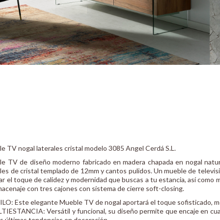
e TV nogal laterales cristal modelo 3085 Angel Cerdá S.L.
e TV de diseño moderno fabricado en madera chapada en nogal natura
ales de cristal templado de 12mm y cantos pulidos. Un mueble de televisi
ar el toque de calidez y modernidad que buscas a tu estancia, así como 
macenaje con tres cajones con sistema de cierre soft-closing.
ILO: Este elegante Mueble TV de nogal aportará el toque sofisticado, m
TIESTANCIA: Versátil y funcional, su diseño permite que encaje en cua
as últimas tendencias en decoración.