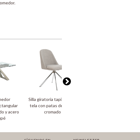
comedor.
medor
Silla giratoria tapizada en
Aparador madera blanco
ctangular
tela con patas de acero
y cristal templado
do y acero
cromado
upé