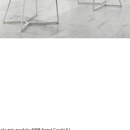
 tela gris modelo 4008 Angel Cerdá S.L.