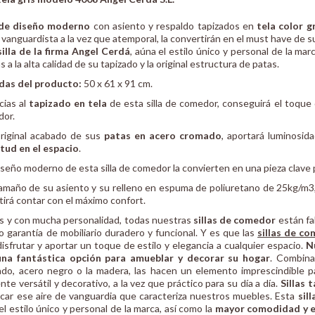
a de diseño moderno
con asiento y respaldo tapizados en
tela color gr
o vanguardista a la vez que atemporal, la convertirán en el must have de 
silla de la firma Angel Cerdá
, aúna el estilo único y personal de la mar
s a la alta calidad de su tapizado y la original estructura de patas.
das del producto:
50 x 61 x 91 cm.
cias al
tapizado en tela
de esta silla de comedor, conseguirá el toque 
dor.
original acabado de sus
patas en acero cromado
, aportará luminosid
tud en el espacio
.
diseño moderno de esta silla de comedor la convierten en una pieza clave
tamaño de su asiento y su relleno en espuma de poliuretano de 25kg/m3
tirá contar con el máximo confort.
s y con mucha personalidad, todas nuestras
sillas de comedor
están fa
o garantía de mobiliario duradero y funcional. Y es que las
sillas de c
disfrutar y aportar un toque de estilo y elegancia a cualquier espacio.
N
una fantástica opción para amueblar y decorar su hogar
. Combina
do, acero negro o la madera, las hacen un elemento imprescindible pa
nte versátil y decorativo, a la vez que práctico para su día a día.
Sillas 
car ese aire de vanguardia que caracteriza nuestros muebles. Esta
sil
el estilo único y personal de la marca, así como la
mayor comodidad y e