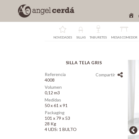
NOVEDADES
SILLAS
TABURETES
MESAS COMEDOR
SILLA TELA GRIS
Array
Referencia
Compartir
4008
Volumen
0,12 m3
Medidas
50 x 61 x 91
Packaging
101 x 79 x 53
28 Kg
4 UDS: 1 BULTO