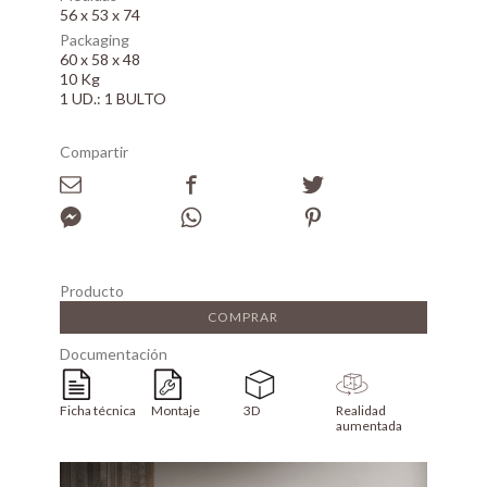
56 x 53 x 74
Packaging
60 x 58 x 48
10 Kg
1 UD.: 1 BULTO
Compartir
Producto
COMPRAR
Documentación
Ficha técnica
Montaje
3D
Realidad
aumentada
Array