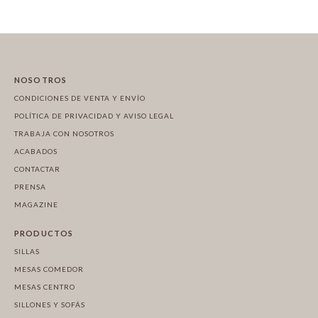
NOSOTROS
CONDICIONES DE VENTA Y ENVÍO
POLÍTICA DE PRIVACIDAD Y AVISO LEGAL
TRABAJA CON NOSOTROS
ACABADOS
CONTACTAR
PRENSA
MAGAZINE
PRODUCTOS
SILLAS
MESAS COMEDOR
MESAS CENTRO
SILLONES Y SOFÁS