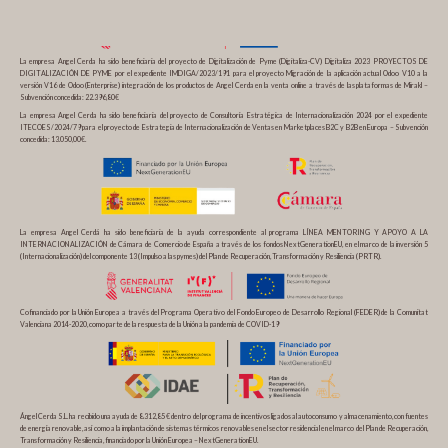
La empresa Angel Cerda ha sido beneficiaria del proyecto de Digitalización de Pyme (Digitaliza-CV) Digitaliza 2023 PROYECTOS DE
DIGITALIZACIÓN DE PYME por el expediente IMDIGA/2023/191 para el proyecto Migración de la aplicación actual Odoo V10 a la
versión V16 de Odoo (Enterprise) integración de los productos de Angel Cerda en la venta online a través de las plataformas de Mirakl –
Subvención concedida: 22.396,80€
La empresa Angel Cerda ha sido beneficiaria del proyecto de Consultoría Estratégica de Internacionalización 2024 por el expediente
ITECOES/2024/79 para el proyecto de Estrategia de Internacionalización de Ventas en Marketplaces B2C y B2B en Europa – Subvención
concedida: 13.050,00€.
La empresa Angel Cerdá ha sido beneficiaria de la ayuda correspondiente al programa LÍNEA MENTORING Y APOYO A LA
INTERNACIONALIZACIÓN de Cámara de Comercio de España a través de los fondos NextGenerationEU, en el marco de la inversión 5
(Internacionalización) del componente 13 (Impulso a las pymes) del Plan de Recuperación, Transformación y Resiliencia (PRTR).
Cofinanciado por la Unión Europea a través del Programa Operativo del Fondo Europeo de Desarrollo Regional (FEDER) de la Comunitat
Valenciana 2014-2020, como parte de la respuesta de la Unión a la pandemia de COVID-19
Ángel Cerda S.L. ha recibido una ayuda de 8.312,85 € dentro del programa de incentivos ligados al autoconsumo y almacenamiento, con fuentes
de energía renovable, así como a la implantación de sistemas térmicos renovables en el sector residencial en el marco del Plan de Recuperación,
Transformación y Resiliencia, financiado por la Unión Europea – NextGenerationEU.