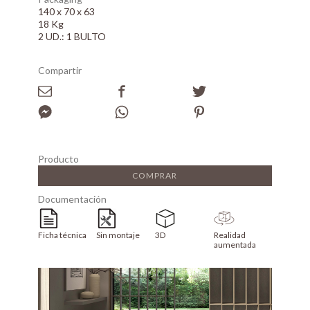
140 x 70 x 63
18 Kg
2 UD.: 1 BULTO
Compartir
Producto
COMPRAR
Documentación
Ficha técnica
Sin montaje
3D
Realidad
aumentada
Array