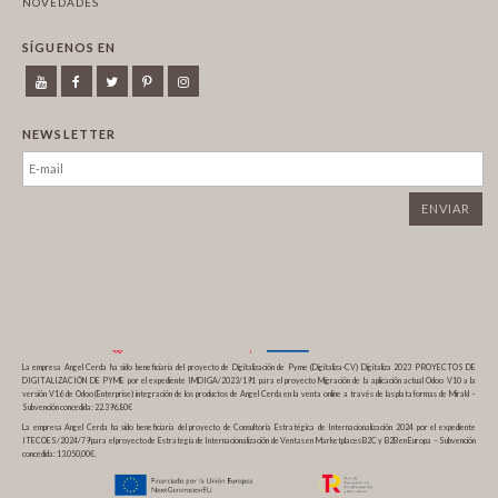
NOVEDADES
SÍGUENOS EN
NEWSLETTER
La empresa Angel Cerda ha sido beneficiaria del proyecto de Digitalización de Pyme (Digitaliza-CV) Digitaliza 2023 PROYECTOS DE
DIGITALIZACIÓN DE PYME por el expediente IMDIGA/2023/191 para el proyecto Migración de la aplicación actual Odoo V10 a la
versión V16 de Odoo (Enterprise) integración de los productos de Angel Cerda en la venta online a través de las plataformas de Mirakl –
Subvención concedida: 22.396,80€
La empresa Angel Cerda ha sido beneficiaria del proyecto de Consultoría Estratégica de Internacionalización 2024 por el expediente
ITECOES/2024/79 para el proyecto de Estrategia de Internacionalización de Ventas en Marketplaces B2C y B2B en Europa – Subvención
concedida: 13.050,00€.