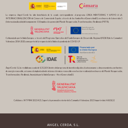
La empresa Angel Cerdá ha sido beneficiaria de la ayuda correspondiente al programa LÍNEA MENTORING Y APOYO A LA
INTERNACIONALIZACIÓN de Cámara de Comercio de España a través de los fondos NextGenerationEU, en el marco de la inversión 5
(Internacionalización) del componente 13 (Impulso a las pymes) del Plan de Recuperación, Transformación y Resiliencia (PRTR).
Cofinanciado por la Unión Europea a través del Programa Operativo del Fondo Europeo de Desarrollo Regional (FEDER) de la Comunitat
Valenciana 2014-2020, como parte de la respuesta de la Unión a la pandemia de COVID-19
Ángel Cerda S.L. ha recibido una ayuda de 8.312,85 € dentro del programa de incentivos ligados al autoconsumo y almacenamiento, con fuentes
de energía renovable, así como a la implantación de sistemas térmicos renovables en el sector residencial en el marco del Plan de Recuperación,
Transformación y Resiliencia, financiado por la Unión Europea – NextGenerationEU.
Col·labora: INTPRM/2023/421. Suport a la promoció exterior de la Comunitat Valenciana 2023 Import rebut: 46838,52
ANGEL CERDA, S.L.