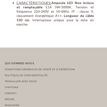
CARACTÉRISTIQUES:
Ampoule LED Non incluse
et remplaçable
E14 5W-3000K. Tension et
fréquence 220-240V et 50-60Hz. IP : classe II,
classement énergétique A++.
Longueur du câble
150 cm
. Interrupteur unique pour la mise en
marche.
QUI SOMMES-NOUS
CONDITIONS GÉNÉRALES DE VENTE ET D'EXPÉDITION
POLITIQUE DE CONFIDENTIALITÉ
TRAVAILLER AVEC NOUS
FINITIONS
CONTACT
PRESSE
MAGAZINE