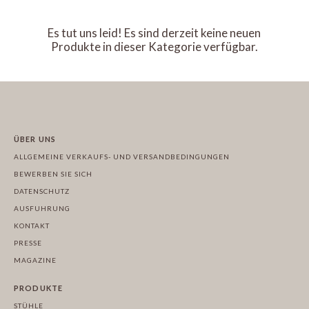
Es tut uns leid! Es sind derzeit keine neuen
Produkte in dieser Kategorie verfügbar.
ÜBER UNS
ALLGEMEINE VERKAUFS- UND VERSANDBEDINGUNGEN
BEWERBEN SIE SICH
DATENSCHUTZ
AUSFUHRUNG
KONTAKT
PRESSE
MAGAZINE
PRODUKTE
STÜHLE