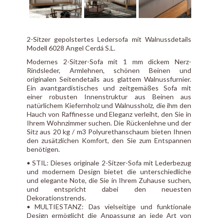
2-Sitzer gepolstertes Ledersofa mit Walnussdetails
Modell 6028 Angel Cerdá S.L.
Modernes 2-Sitzer-Sofa mit 1 mm dickem Nerz-
Rindsleder, Armlehnen, schönen Beinen und
originalen Seitendetails aus glattem Walnussfurnier.
Ein avantgardistisches und zeitgemäßes Sofa mit
einer robusten Innenstruktur aus Beinen aus
natürlichem Kiefernholz und Walnussholz, die ihm den
Hauch von Raffinesse und Eleganz verleiht, den Sie in
Ihrem Wohnzimmer suchen. Die Rückenlehne und der
Sitz aus 20 kg / m3 Polyurethanschaum bieten Ihnen
den zusätzlichen Komfort, den Sie zum Entspannen
benötigen.
• STIL: Dieses originale 2-Sitzer-Sofa mit Lederbezug
und modernem Design bietet die unterschiedliche
und elegante Note, die Sie in Ihrem Zuhause suchen,
und entspricht dabei den neuesten
Dekorationstrends.
• MULTIESTANZ: Das vielseitige und funktionale
Design ermöglicht die Anpassung an jede Art von