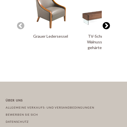
Grauer Ledersessel
TV-Schrank aus
Walnussholz und
gehärtetes Glas
ÜBER UNS
ALLGEMEINE VERKAUFS- UND VERSANDBEDINGUNGEN
BEWERBEN SIE SICH
DATENSCHUTZ