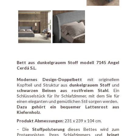
Bett aus dunkelgrauem Stoff modell 7145 Angel
Cerdá S.L.
Modernes Design-Doppelbett
mit originellem
Kopfteil und Struktur aus
dunkelgrauem Stoff
und
schwarzen Beinen aus rostfreiem Stahl
. Ein
Schlüsselstück für Ihr Schlafzimmer, mit dem Sie für
einen eleganten und gemütlichen Stil sorgen werden.
Dazu gehört ein bequemer Lattenrost aus
Kiefernholz
.
Produkt Abmessungen:
231 x 239 x 104 cm.
– Die
Stoffpolsterung
dieses Bettes wird zum
Protagonisten Ihres Schlafzimmers und
bringt