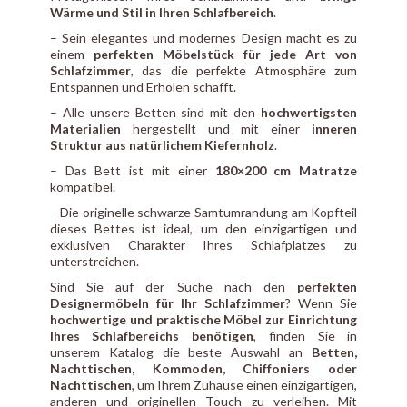
Wärme und Stil in Ihren Schlafbereich
.
– Sein elegantes und modernes Design macht es zu
einem
perfekten Möbelstück für jede Art von
Schlafzimmer
, das die perfekte Atmosphäre zum
Entspannen und Erholen schafft.
– Alle unsere Betten sind mit den
hochwertigsten
Materialien
hergestellt und mit einer
inneren
Struktur aus natürlichem Kiefernholz
.
– Das Bett ist mit einer
180×200 cm Matratze
kompatibel.
– Die originelle schwarze Samtumrandung am Kopfteil
dieses Bettes ist ideal, um den einzigartigen und
exklusiven Charakter Ihres Schlafplatzes zu
unterstreichen.
Sind Sie auf der Suche nach den
perfekten
Designermöbeln für Ihr Schlafzimmer
? Wenn Sie
hochwertige und praktische Möbel zur Einrichtung
Ihres Schlafbereichs benötigen
, finden Sie in
unserem Katalog die beste Auswahl an
Betten,
Nachttischen, Kommoden, Chiffoniers oder
Nachttischen
, um Ihrem Zuhause einen einzigartigen,
anderen und originellen Touch zu verleihen. Mit