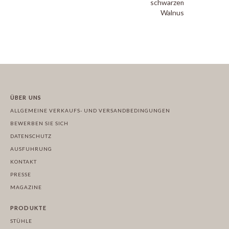
schwarzem Stahl und
Walnussplatte
ÜBER UNS
ALLGEMEINE VERKAUFS- UND VERSANDBEDINGUNGEN
BEWERBEN SIE SICH
DATENSCHUTZ
AUSFUHRUNG
KONTAKT
PRESSE
MAGAZINE
PRODUKTE
STÜHLE