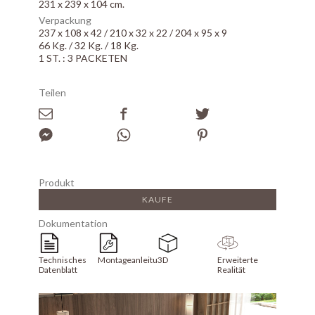
231 x 239 x 104 cm.
Verpackung
237 x 108 x 42 / 210 x 32 x 22 / 204 x 95 x 9
66 Kg. / 32 Kg. / 18 Kg.
1 ST. : 3 PACKETEN
Teilen
Produkt
KAUFE
Dokumentation
Technisches
Montageanleitung
3D
Erweiterte
Datenblatt
Realität
Array