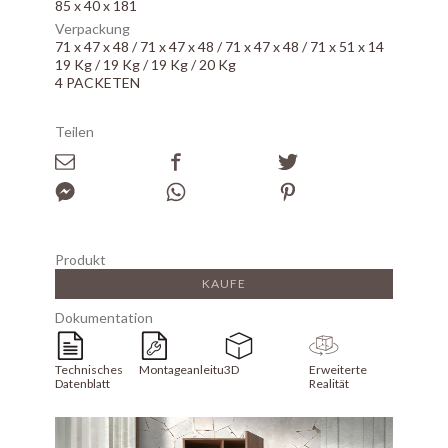
85 x 40 x 181
Verpackung
71 x 47 x 48 / 71 x 47 x 48 / 71 x 47 x 48 / 71 x 51 x 14
19 Kg / 19 Kg / 19 Kg / 20 Kg
4 PACKETEN
Teilen
Produkt
KAUFE
Dokumentation
Technisches
Montageanleitung
3D
Erweiterte
Datenblatt
Realität
Array