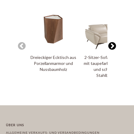
Dreieckiger Ecktisch aus
2-Sitzer-Sofa, gepolstert
Porzellanmarmor und
mit taupefarbenem Leder
Nussbaumholz
und schwarzen
Stahlbeinen
ÜBER UNS
ALLGEMEINE VERKAUFS- UND VERSANDBEDINGUNGEN