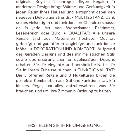
originale Regal mit unregelmäßigen Regalen in
modernem Design bringt Wärme und Geräumigkeit in
jeden Raum Ihres Hauses und entspricht dabei den
neuesten Dekorationstrends. • MULTIESTANZ: Dank
seines vielseitigen und funktionalen Charakters passt
es in jede Art von Wohnzimmer, Esszimmer,
Lesebereich oder Büro. • QUALITÄT: Alle unsere
Regale sind aus Materialien höchster Qualität
gefertigt und garantieren langlebige und funktionale
Möbel. • DEKORATION UND KOMFORT: Aufgrund
des geraden Designs und des minimalistischen Stils
sowie des ursprünglichen unregelmäßigen Designs
erhalten Sie die elegante und persönliche Note, die
Sie in Ihrem Zuhause suchen. • FUNKTIONALITÄT:
Die 5 offenen Regale und 3 Flügeltüren bilden die
perfekte Kombination aus Stil und Funktionalität. Ein
ideales Regal, um alles aufzubewahren, was Sie
brauchen, und um Ihre Zimmer in Ordnung zu halten.
ERSTELLEN SIE IHRE UMGEBUNG...