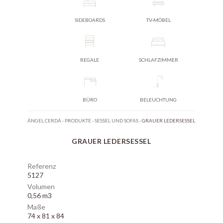
SIDEBOARDS
TV-MÖBEL
REGALE
SCHLAFZIMMER
BÜRO
BELEUCHTUNG
ÁNGEL CERDÁ
-
PRODUKTE
-
SESSEL UND SOFAS
-
GRAUER LEDERSESSEL
GRAUER LEDERSESSEL
Referenz
5127
Volumen
0,56 m3
Maße
74 x 81 x 84