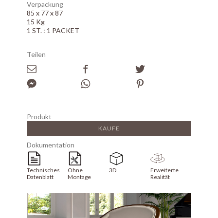
Verpackung
85 x 77 x 87
15 Kg
1 ST. : 1 PACKET
Teilen
Produkt
KAUFE
Dokumentation
Technisches
Ohne
3D
Erweiterte
Datenblatt
Montage
Realität
Array