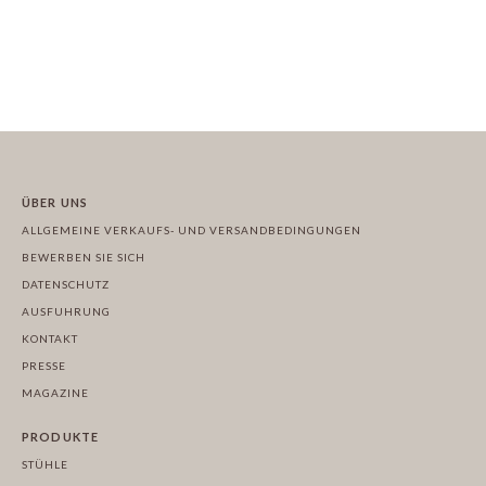
ÜBER UNS
ALLGEMEINE VERKAUFS- UND VERSANDBEDINGUNGEN
BEWERBEN SIE SICH
DATENSCHUTZ
AUSFUHRUNG
KONTAKT
PRESSE
MAGAZINE
PRODUKTE
STÜHLE