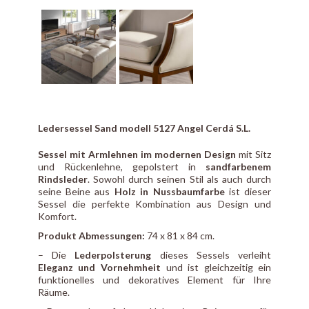
Ledersessel Sand modell 5127 Angel Cerdá S.L.
Sessel mit Armlehnen im modernen Design
mit Sitz
und Rückenlehne, gepolstert in
sandfarbenem
Rindsleder
. Sowohl durch seinen Stil als auch durch
seine Beine aus
Holz in Nussbaumfarbe
ist dieser
Sessel die perfekte Kombination aus Design und
Komfort.
Produkt Abmessungen:
74 x 81 x 84 cm.
– Die
Lederpolsterung
dieses Sessels verleiht
Eleganz und Vornehmheit
und ist gleichzeitig ein
funktionelles und dekoratives Element für Ihre
Räume.