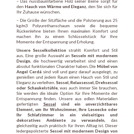
– Das nussbaumfarbene Holz seiner Beine sorgt für
den
Hauch von Wärme und Eleganz
, den Sie sich für
Ihr Zuhause wünschen.
– Die Größe der Sitzfläche und die Polsterung aus 25
kg/m3 Polyurethanschaum sowie die bequeme
Rückenlehne bieten Ihnen maximalen Komfort und
machen ihn zu einem Schlüsselstück für Ihre
Momente der Entspannung und Erholung.
Unsere Sesselkollektion
strahlt Komfort und Stil
aus. Eine große Auswahl an
Sesseln mit modernem
Design
, die hochwertig verarbeitet sind und einen
absolut funktionalen Charakter haben. Die
Möbel von
Angel Cerdá
sind voll und ganz darauf ausgelegt, zu
genießen und jedem Raum einen Hauch von Stil und
Eleganz zu verleihen.
Sessel, Relaxsessel, Drehsessel
oder Schaukelstühle
, was auch immer Sie brauchen,
Sie werden die ideale Option für Ihre Momente der
Entspannung finden. Unsere aus edlen Materialien
gefertigten
Sessel
sind ein unverzichtbares
Element, um Ihr Wohnzimmer, Ihre Leseecke oder
Ihr Schlafzimmer in ein vielseitiges und
dekoratives Ambiente zu verwandeln
, das
gleichzeitig auch praktisch für Ihren Alltag ist. Dieser
ledergepolsterte
Sessel mit modernem Design von