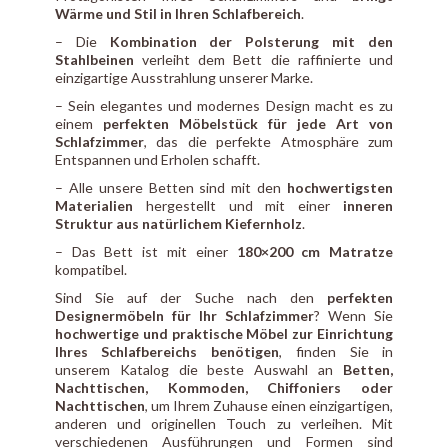
Wärme und Stil in Ihren Schlafbereich
.
– Die
Kombination der Polsterung mit den
Stahlbeinen
verleiht dem Bett die raffinierte und
einzigartige Ausstrahlung unserer Marke.
– Sein elegantes und modernes Design macht es zu
einem
perfekten Möbelstück für jede Art von
Schlafzimmer
, das die perfekte Atmosphäre zum
Entspannen und Erholen schafft.
– Alle unsere Betten sind mit den
hochwertigsten
Materialien
hergestellt und mit einer
inneren
Struktur aus natürlichem Kiefernholz
.
– Das Bett ist mit einer
180×200 cm Matratze
kompatibel.
Sind Sie auf der Suche nach den
perfekten
Designermöbeln für Ihr Schlafzimmer
? Wenn Sie
hochwertige und praktische Möbel zur Einrichtung
Ihres Schlafbereichs benötigen
, finden Sie in
unserem Katalog die beste Auswahl an
Betten,
Nachttischen, Kommoden, Chiffoniers oder
Nachttischen
, um Ihrem Zuhause einen einzigartigen,
anderen und originellen Touch zu verleihen. Mit
verschiedenen Ausführungen und Formen sind