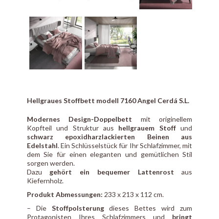
Hellgraues Stoffbett modell 7160 Angel Cerdá S.L.
Modernes Design-Doppelbett
mit originellem
Kopfteil und Struktur aus
hellgrauem Stoff
und
schwarz epoxidharzlackierten Beinen aus
Edelstahl
. Ein Schlüsselstück für Ihr Schlafzimmer, mit
dem Sie für einen eleganten und gemütlichen Stil
sorgen werden.
Dazu
gehört ein bequemer Lattenrost
aus
Kiefernholz.
Produkt Abmessungen:
233 x 213 x 112 cm.
– Die
Stoffpolsterung
dieses Bettes wird zum
Protagonisten Ihres Schlafzimmers und
bringt