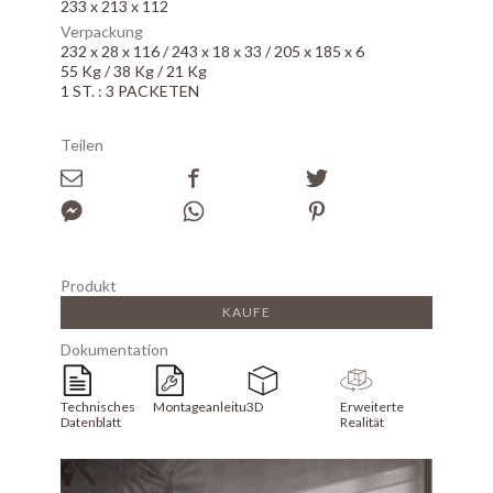
233 x 213 x 112
Verpackung
232 x 28 x 116 / 243 x 18 x 33 / 205 x 185 x 6
55 Kg / 38 Kg / 21 Kg
1 ST. : 3 PACKETEN
Teilen
Produkt
KAUFE
Dokumentation
Technisches
Montageanleitung
3D
Erweiterte
Datenblatt
Realität
Array