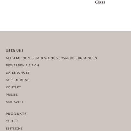
Glasschirm
ÜBER UNS
ALLGEMEINE VERKAUFS- UND VERSANDBEDINGUNGEN
BEWERBEN SIE SICH
DATENSCHUTZ
AUSFUHRUNG
KONTAKT
PRESSE
MAGAZINE
PRODUKTE
STÜHLE
ESSTISCHE