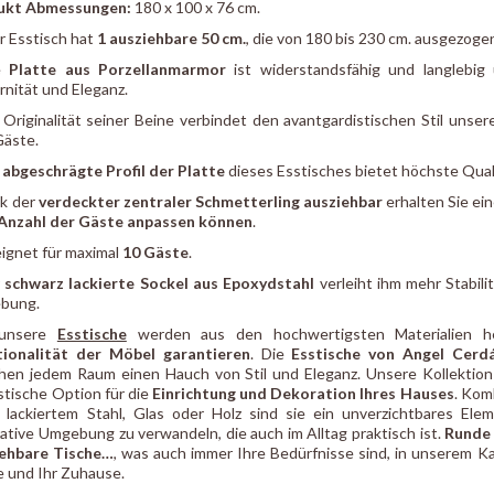
ukt Abmessungen:
180 x 100 x 76 cm.
r Esstisch hat
1 ausziehbare 50 cm.
, die von 180 bis 230 cm. ausgezog
e
Platte aus Porzellanmarmor
ist widerstandsfähig und langlebi
nität und Eleganz.
 Originalität seiner Beine verbindet den avantgardistischen Stil unse
Gäste.
s
abgeschrägte Profil der Platte
dieses Esstisches bietet höchste Qual
k der
verdeckter zentraler Schmetterling ausziehbar
erhalten Sie ein
Anzahl der Gäste anpassen können
.
ignet für maximal
10 Gäste
.
r
schwarz lackierte Sockel aus Epoxydstahl
verleiht ihm mehr Stabili
bung.
 unsere
Esstische
werden aus den hochwertigsten Materialien he
tionalität der Möbel garantieren
. Die
Esstische von Angel Cerd
ihen jedem Raum einen Hauch von Stil und Eleganz. Unsere Kollektio
stische Option für die
Einrichtung und Dekoration Ihres Hauses
. Kom
, lackiertem Stahl, Glas oder Holz sind sie ein unverzichtbares Ele
ative Umgebung zu verwandeln, die auch im Alltag praktisch ist.
Runde 
iehbare Tische…
, was auch immer Ihre Bedürfnisse sind, in unserem Ka
ie und Ihr Zuhause.