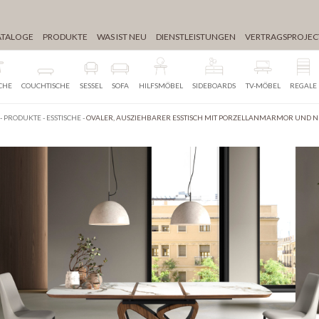
ATALOGE
PRODUKTE
WAS IST NEU
DIENSTLEISTUNGEN
VERTRAGSPROJEC
SCHE
COUCHTISCHE
SESSEL
SOFA
HILFSMÖBEL
SIDEBOARDS
TV-MÖBEL
REGALE
-
PRODUKTE
-
ESSTISCHE
-
OVALER, AUSZIEHBARER ESSTISCH MIT PORZELLANMARMOR UND 