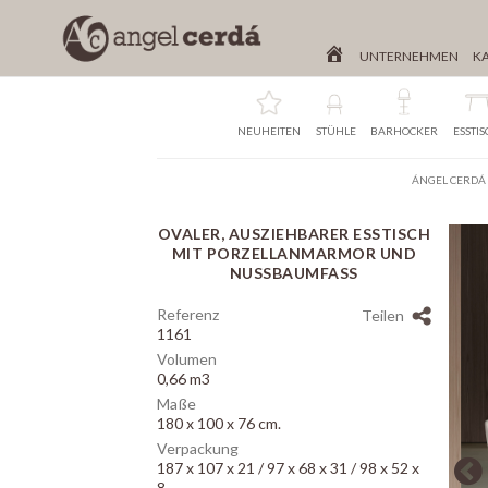
UNTERNEHMEN
K
NEUHEITEN
STÜHLE
BARHOCKER
ESSTI
ÁNGEL CERDÁ
OVALER, AUSZIEHBARER ESSTISCH
Array
MIT PORZELLANMARMOR UND
NUSSBAUMFASS
Referenz
Teilen
1161
Volumen
0,66 m3
Maße
180 x 100 x 76 cm.
Verpackung
187 x 107 x 21 / 97 x 68 x 31 / 98 x 52 x
8