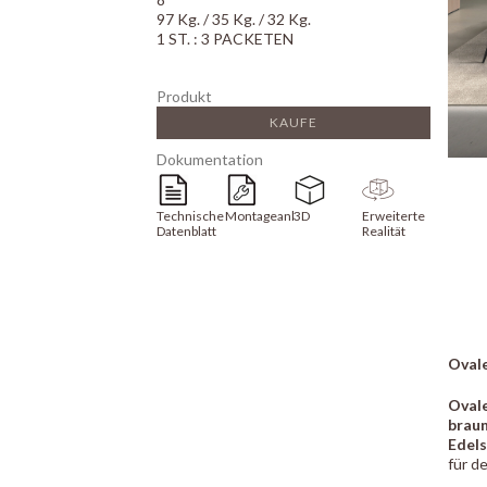
97 Kg. / 35 Kg. / 32 Kg.
1 ST. : 3 PACKETEN
Produkt
KAUFE
Dokumentation
Technisches
Montageanleitung
3D
Erweiterte
Datenblatt
Realität
Ovale
Oval
brau
Edels
für d