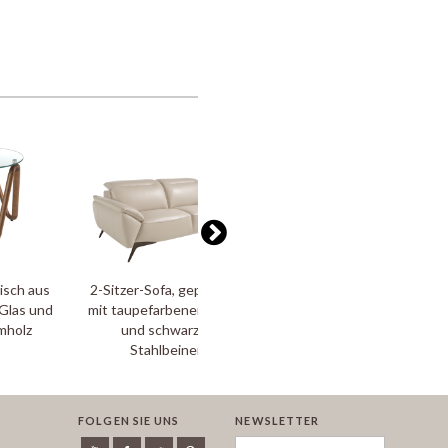
isch aus
2-Sitzer-Sofa, gepolstert
3-Sitzer-Sofa, gepolstert
Glas und
mit taupefarbenem Leder
mit taupefarbenem Leder
mholz
und schwarzen
und schwarzen
Stahlbeinen
Stahlbeinen
FOLGEN SIE UNS
NEWSLETTER