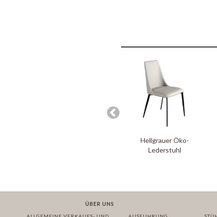
Hellgrauer Öko-
Lederstuhl
ÜBER UNS
ALLGEMEINE VERKAUFS- UND
AUSFUHRUNG
STÜ