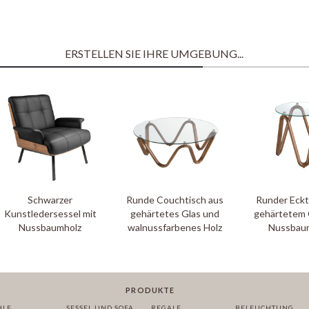
ERSTELLEN SIE IHRE UMGEBUNG...
Schwarzer
Runde Couchtisch aus
Runder Eckt
Kunstledersessel mit
gehärtetes Glas und
gehärtetem 
Nussbaumholz
walnussfarbenes Holz
Nussbau
PRODUKTE
HLE
SESSEL UND SOFA
REGALE
BELEUCHTUNG