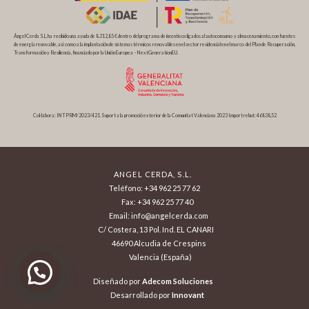
Ángel Cerda S.L. ha recibido una ayuda de 8.312,85 € dentro del programa de incentivos ligados al autoconsumo y almacenamiento, con fuentes
de energía renovable, así como a la implantación de sistemas térmicos renovables en el sector residencial en el marco del Plan de Recuperación,
Transformación y Resiliencia, financiado por la Unión Europea – NextGenerationEU.
Col·labora: INTPRM/2023/421. Suport a la promoció exterior de la Comunitat Valenciana 2023 Import rebut: 46838,52
ANGEL CERDA, S.L.
Teléfono: +34 962 25 77 62
Fax: +34 962 25 77 40
Email: info@angelcerda.com
C/ Costera, 13 Pol. Ind. EL CANARI
46690 Alcudia de Crespins
Valencia (España)
Diseñado por
Adecom Soluciones
Desarrollado por
Innovant