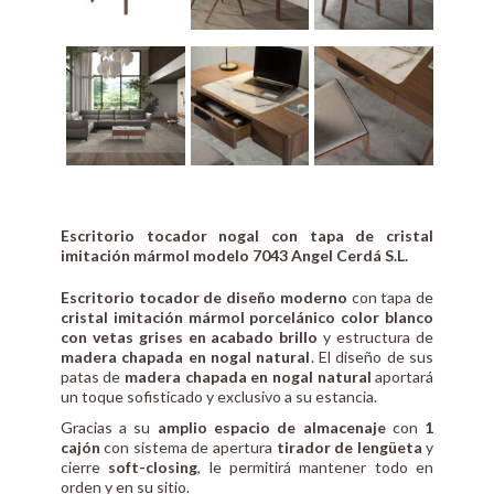
Escritorio tocador nogal con tapa de cristal
imitación mármol modelo 7043 Angel Cerdá S.L.
Escritorio tocador de diseño moderno
con tapa de
cristal imitación mármol porcelánico color blanco
con vetas grises en acabado brillo
y estructura de
madera chapada en nogal natural
. El diseño de sus
patas de
madera chapada en nogal natural
aportará
un toque sofisticado y exclusivo a su estancia.
Gracias a su
amplio espacio de almacenaje
con
1
cajón
con sistema de apertura
tirador de lengüeta
y
cierre
soft-closing
, le permitirá mantener todo en
orden y en su sitio.