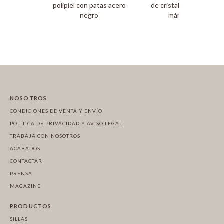
polipiel con patas acero
de cristal imitación
negro
mármol
NOSOTROS
CONDICIONES DE VENTA Y ENVÍO
POLÍTICA DE PRIVACIDAD Y AVISO LEGAL
TRABAJA CON NOSOTROS
ACABADOS
CONTACTAR
PRENSA
MAGAZINE
PRODUCTOS
SILLAS