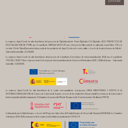
La empresa Angel Cerda ha sido beneficiaria del proyecto de Digitalización de Pyme (Digitaliza-CV) Digitaliza 2023 PROYECTOS DE
DIGITALIZACIÓN DE PYME por el expediente IMDIGA/2023/191 para el proyecto Migración de la aplicación actual Odoo V10 a la
versión V16 de Odoo (Enterprise) integración de los productos de Angel Cerda en la venta online a través de las plataformas de Mirakl –
Subvención concedida: 22.396,80€
La empresa Angel Cerda ha sido beneficiaria del proyecto de Consultoría Estratégica de Internacionalización 2024 por el expediente
ITECOES/2024/79 para el proyecto de Estrategia de Internacionalización de Ventas en Marketplaces B2C y B2B en Europa – Subvención
concedida: 13.050,00€.
La empresa Angel Cerdá ha sido beneficiaria de la ayuda correspondiente al programa LÍNEA MENTORING Y APOYO A LA
INTERNACIONALIZACIÓN de Cámara de Comercio de España a través de los fondos NextGenerationEU, en el marco de la inversión 5
(Internacionalización) del componente 13 (Impulso a las pymes) del Plan de Recuperación, Transformación y Resiliencia (PRTR).
Cofinanciado por la Unión Europea a través del Programa Operativo del Fondo Europeo de Desarrollo Regional (FEDER) de la Comunitat
Valenciana 2014-2020, como parte de la respuesta de la Unión a la pandemia de COVID-19