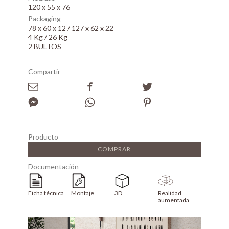
120 x 55 x 76
Packaging
78 x 60 x 12 / 127 x 62 x 22
4 Kg / 26 Kg
2 BULTOS
Compartir
Producto
COMPRAR
Documentación
Ficha técnica
Montaje
3D
Realidad
aumentada
Array