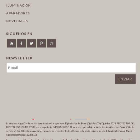
ILUMINACIÓN
APARADORES
NOVEDADES
SÍGUENOS EN
NEWSLETTER
La empresa Angel Cerda ha sido beneficiaria del proyecto de Digitalización de Pyme (Digitaliza-CV) Digitaliza 2023 PROYECTOS DE
DIGITALIZACIÓN DE PYME por el expediente IMDIGA/2023/191 para el proyecto Migración de la aplicación actual Odoo V10 a la
versión V16 de Odoo (Enterprise) integración de los productos de Angel Cerda en la venta online a través de las plataformas de Mirakl –
Subvención concedida: 22.396,80€