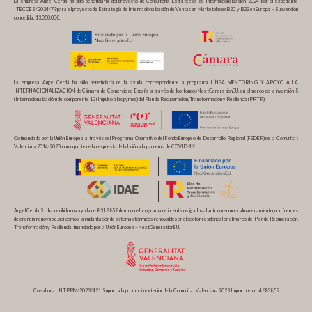
La empresa Angel Cerda ha sido beneficiaria del proyecto de Consultoría Estratégica de Internacionalización 2024 por el expediente
ITECOES/2024/79 para el proyecto de Estrategia de Internacionalización de Ventas en Marketplaces B2C y B2B en Europa – Subvención
concedida: 13.050,00€.
La empresa Angel Cerdá ha sido beneficiaria de la ayuda correspondiente al programa LÍNEA MENTORING Y APOYO A LA
INTERNACIONALIZACIÓN de Cámara de Comercio de España a través de los fondos NextGenerationEU, en el marco de la inversión 5
(Internacionalización) del componente 13 (Impulso a las pymes) del Plan de Recuperación, Transformación y Resiliencia (PRTR).
Cofinanciado por la Unión Europea a través del Programa Operativo del Fondo Europeo de Desarrollo Regional (FEDER) de la Comunitat
Valenciana 2014-2020, como parte de la respuesta de la Unión a la pandemia de COVID-19
Ángel Cerda S.L. ha recibido una ayuda de 8.312,85 € dentro del programa de incentivos ligados al autoconsumo y almacenamiento, con fuentes
de energía renovable, así como a la implantación de sistemas térmicos renovables en el sector residencial en el marco del Plan de Recuperación,
Transformación y Resiliencia, financiado por la Unión Europea – NextGenerationEU.
Col·labora: INTPRM/2023/421. Suport a la promoció exterior de la Comunitat Valenciana 2023 Import rebut: 46838,52