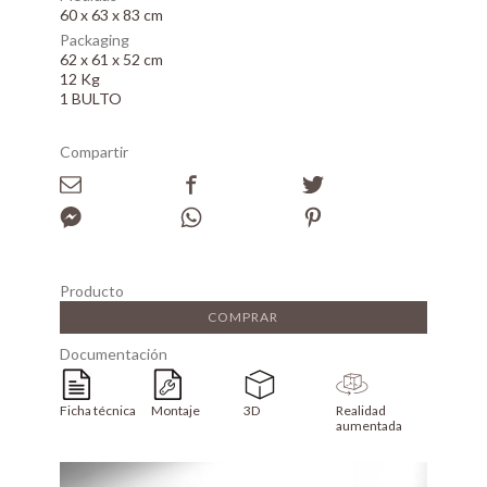
60 x 63 x 83 cm
Packaging
62 x 61 x 52 cm
12 Kg
1 BULTO
Compartir
Producto
COMPRAR
Documentación
Ficha técnica
Montaje
3D
Realidad
aumentada
Array