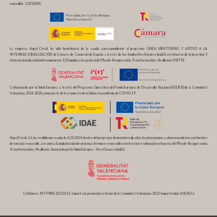
concedida: 13.050,00€.
La empresa Angel Cerdá ha sido beneficiaria de la ayuda correspondiente al programa LÍNEA MENTORING Y APOYO A LA
INTERNACIONALIZACIÓN de Cámara de Comercio de España a través de los fondos NextGenerationEU, en el marco de la inversión 5
(Internacionalización) del componente 13 (Impulso a las pymes) del Plan de Recuperación, Transformación y Resiliencia (PRTR).
Cofinanciado por la Unión Europea a través del Programa Operativo del Fondo Europeo de Desarrollo Regional (FEDER) de la Comunitat
Valenciana 2014-2020, como parte de la respuesta de la Unión a la pandemia de COVID-19
Ángel Cerda S.L. ha recibido una ayuda de 8.312,85 € dentro del programa de incentivos ligados al autoconsumo y almacenamiento, con fuentes
de energía renovable, así como a la implantación de sistemas térmicos renovables en el sector residencial en el marco del Plan de Recuperación,
Transformación y Resiliencia, financiado por la Unión Europea – NextGenerationEU.
Col·labora: INTPRM/2023/421. Suport a la promoció exterior de la Comunitat Valenciana 2023 Import rebut: 46838,52