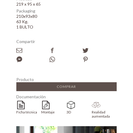
219 x 95 x 65
Packaging
210x93x80
63 Kg.
1 BULTO
Compartir
Producto
COMPRAR
Documentación
Ficha técnica
Montaje
3D
Realidad
aumentada
Array