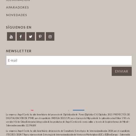
APARADORES
NOVEDADES
SÍGUENOS EN
NEWSLETTER
La empresa Angel Cerda ha sido beneficiaria del proyecto de Digitalización de Pyme (Digitaliza-CV) Digitaliza 2023 PROYECTOS DE
DIGITALIZACIÓN DE PYME por el expediente IMDIGA/2023/191 para el proyecto Migración de la aplicación actual Odoo V10 a la
versión V16 de Odoo (Enterprise) integración de los productos de Angel Cerda en la venta online a través de las plataformas de Mirakl –
Subvención concedida: 22.396,80€
La empresa Angel Cerda ha sido beneficiaria del proyecto de Consultoría Estratégica de Internacionalización 2024 por el expediente
ITECOES/2024/79 para el proyecto de Estrategia de Internacionalización de Ventas en Marketplaces B2C y B2B en Europa – Subvención