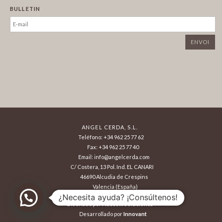
BULLETIN
ANGEL CERDA, S.L.
Teléfono: +34 962 25 77 62
Fax: +34 962 25 77 40
Email: info@angelcerda.com
C/ Costera, 13 Pol. Ind. EL CANARI
46690 Alcudia de Crespins
Valencia (España)
¿Necesita ayuda? ¡Consúltenos!
Diseñado por
Adecom Soluciones
Desarrollado por
Innovant