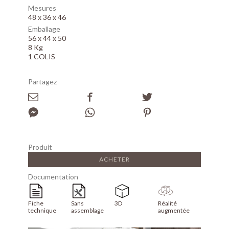
Mesures
48 x 36 x 46
Emballage
56 x 44 x 50
8 Kg
1 COLIS
Partagez
Produit
ACHETER
Documentation
Fiche
Sans
3D
Réalité
technique
assemblage
augmentée