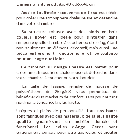
Dimensions du produits:
48 x 36 x 46 cm.
–
L’assise touffetée recouverte de tissu
est idéale
pour créer une atmosphère chaleureuse et détendue
dans votre chambre.
– Sa structure robuste avec des
pieds en bois
couleur noyer
est idéale pour s’intégrer dans
n’importe quelle chambre à coucher ou dressing, étant
non seulement un élément décoratif, mais aussi
une
pièce entièrement fonctionnelle et polyvalente
pour un usage quotidien
.
– Ce tabouret au
design linéaire
est parfait pour
créer une atmosphère chaleureuse et détendue dans
votre chambre à coucher ou votre boudoir.
– La taille de l’assise, remplie de mousse de
polyuréthane de 25kg/m3, vous permettra de
bénéficier d’un maximum de confort, sans pour autant
négliger la tendance la plus haute.
Uniques et pleins de personnalité, tous nos
bancs
sont fabriqués avec des
matériaux de la plus haute
qualité
, garantissant un mobilier durable et
fonctionnel. Les
selles d’Angel Cerdá
sont
entièrement conçus pour être appréciés et ajouter