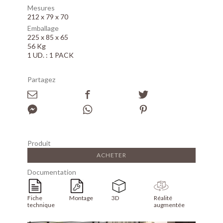
Mesures
212 x 79 x 70
Emballage
225 x 85 x 65
56 Kg
1 UD. : 1 PACK
Partagez
Produit
ACHETER
Documentation
Fiche
Montage
3D
Réalité
technique
augmentée