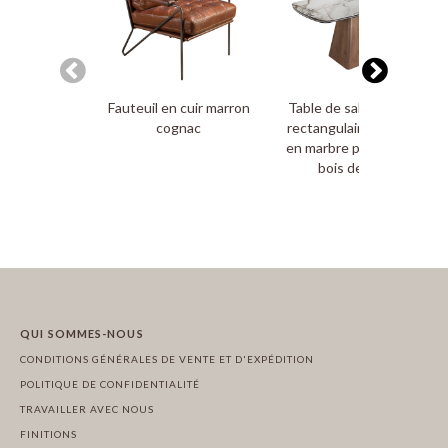
Fauteuil en cuir marron
Table de salle à manger
cognac
rectangulaire à rallonge
en marbre porcelaine et
bois de noyer
QUI SOMMES-NOUS
CONDITIONS GÉNÉRALES DE VENTE ET D'EXPÉDITION
POLITIQUE DE CONFIDENTIALITÉ
TRAVAILLER AVEC NOUS
FINITIONS