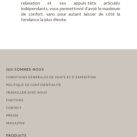
relaxation et ses appuis-tête articulés
indépendants, vous permettront d’avoir le maximum
de confort, sans pour autant laisser de côté la
tendance la plus élevée.
QUI SOMMES-NOUS
CONDITIONS GÉNÉRALES DE VENTE ET D'EXPÉDITION
POLITIQUE DE CONFIDENTIALITÉ
TRAVAILLER AVEC NOUS
FINITIONS
CONTACT
PRESSE
MAGAZINE
PRODUITS