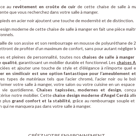
âce au
revêtement en croûte de cuir
de cette chaise de salle à ma
rente que vous recherchez dans votre salle à manger.
 pieds en acier noir ajoutent une touche de modernité et de distinction.
design moderne de cette chaise de salle à manger en fait une pièce maî
ionnels.
taille de son assise et son rembourrage en mousse de polyuréthane de 
ttront de profiter d’un maximum de confort, sans pour autant négliger l
es et pleines de personnalité, toutes nos
chaises de salle à manger
 qualité
, garantissant un mobilier durable et fonctionnel. Les
chaises 
ciées et ajouter une touche de style et d’élégance à n’importe quel 
r en similicuir est une option fantastique pour l’ameublement e
res types de matériaux tels que l’acier chromé, l’acier noir ou le bo
former votre salle à manger, votre salon ou votre cuisine en un espace 
 vie quotidienne.
Chaises tapissées, modernes et design
, conçu
térise notre mobilier. Cette
chaise design moderne d’Angel Cerdá
all
e plus
grand confort et la stabilité
, grâce au rembourrage souple et 
n qui ne manquera pas dans votre salle à manger.
CRÉEZ VOTRE ENVIRONNEMENT...