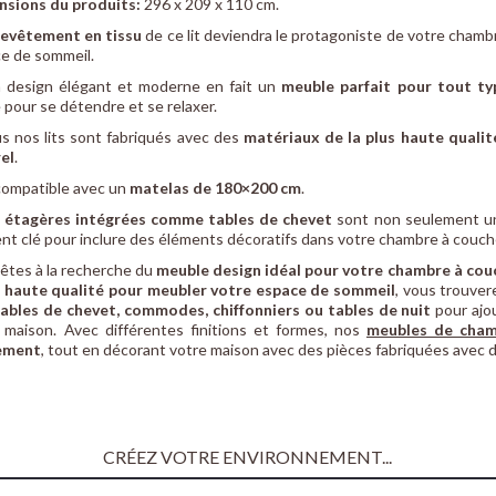
nsions du produits:
296 x 209 x 110 cm.
revêtement en tissu
de ce lit deviendra le protagoniste de votre chamb
e de sommeil.
 design élégant et moderne en fait un
meuble parfait pour tout t
e pour se détendre et se relaxer.
s nos lits sont fabriqués avec des
matériaux de la plus haute qualit
el
.
 compatible avec un
matelas de 180×200 cm
.
s
étagères intégrées comme tables de chevet
sont non seulement un 
nt clé pour inclure des éléments décoratifs dans votre chambre à couch
êtes à la recherche du
meuble design idéal pour votre chambre à co
 haute qualité pour meubler votre espace de sommeil
, vous trouver
 tables de chevet, commodes, chiffonniers ou tables de nuit
pour ajou
 maison. Avec différentes finitions et formes, nos
meubles de cha
ement
, tout en décorant votre maison avec des pièces fabriquées avec d
CRÉEZ VOTRE ENVIRONNEMENT...