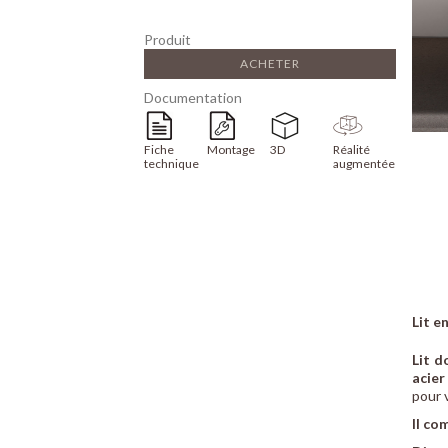
Produit
ACHETER
Documentation
Fiche
Montage
3D
Réalité
technique
augmentée
Lit e
Lit d
acier
pour 
Il co