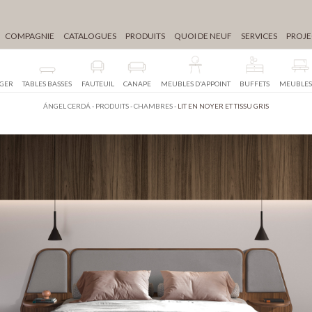
COMPAGNIE
CATALOGUES
PRODUITS
QUOI DE NEUF
SERVICES
PROJE
NGER
TABLES BASSES
FAUTEUIL
CANAPE
MEUBLES D'APPOINT
BUFFETS
MEUBLES
ÁNGEL CERDÁ
-
PRODUITS
-
CHAMBRES
-
LIT EN NOYER ET TISSU GRIS