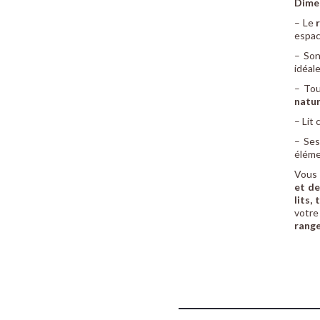
Dime
– Le
espac
– Son
idéal
– Tou
natur
– Lit
– Se
éléme
Vous 
et de
lits,
votre
rang