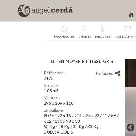
NOUVEAUTÉS
CHAISES
TABOURET
TABLES À MA
LIT EN NOYER ET TISSU GRIS
Array
Référence
Partagez
7175
Volume
1,05 m3
Mesures
296 x 209 x 110
Emballage
209 x 122 x 15 / 214 x 27 x 22 / 122 x 67
x 22 / 210 x 98 x 18
52 Kg / 28 Kg / 32 Kg / 33 Kg
1 UD. : 4 COLIS