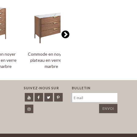
en noyer
Commode en noyer avec
Chaise rembourrée en
 en verre
plateau en verre effet
similicuir et structure en
marbre
marbre
bois de noyer massif
SUIVEZ-NOUS SUR
BULLETIN