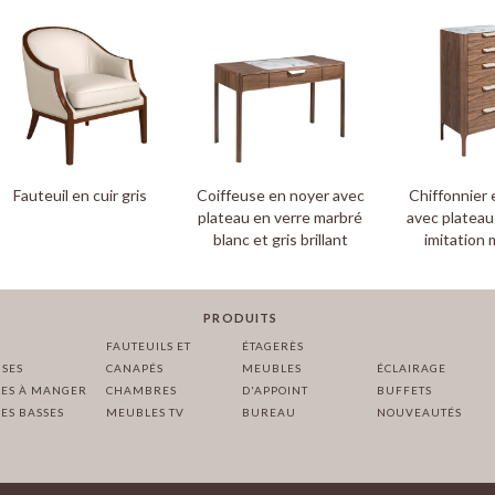
Fauteuil en cuir gris
Coiffeuse en noyer avec
Chiffonnier 
plateau en verre marbré
avec plateau
blanc et gris brillant
imitation 
PRODUITS
FAUTEUILS ET
ÉTAGERÈS
ISES
CANAPÉS
MEUBLES
ÉCLAIRAGE
LES À MANGER
CHAMBRES
D'APPOINT
BUFFETS
ES BASSES
MEUBLES TV
BUREAU
NOUVEAUTÉS