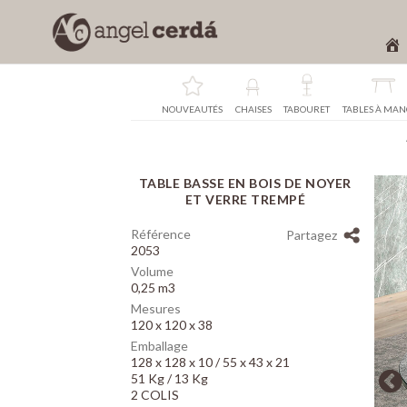
NOUVEAUTÉS
CHAISES
TABOURET
TABLES À MA
TABLE BASSE EN BOIS DE NOYER
Array
ET VERRE TREMPÉ
Référence
Partagez
2053
Volume
0,25 m3
Mesures
120 x 120 x 38
Emballage
128 x 128 x 10 / 55 x 43 x 21
51 Kg / 13 Kg
2 COLIS