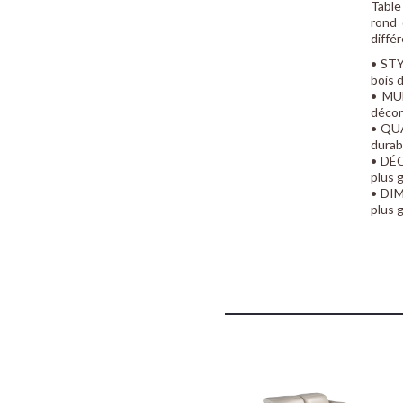
Table
rond 
diffé
• STY
bois 
• MUL
décor
• QUA
durab
• DÉC
plus 
• DIM
plus 