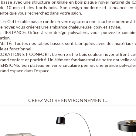
 basse avec une structure originale en bois plaqué noyer naturel de 0
de 10 mm et des bords polis. Son design moderne et tendance en fa
rente que vous recherchez dans votre salon.
LE: Cette table basse ronde en verre ajoutera une touche moderne à to
de noyer, vous créerez une ambiance chaleureuse, cosy et stylée.
TIESTANCE: Grâce à son design polyvalent, vous pouvez le combine
ation.
LITÉ: Toutes nos tables basses sont fabriquées avec des matériaux de 
le et fonctionnel.
ORATION ET CONFORT: Le verre et le bois couleur noyer offrent cet ai
grand confort et praticité. Un élément fondamental de notre nouvelle col
ENSIONS: Son plateau en verre circulaire permet une grande polyvalenc
grand espace dans l’espace.
CRÉEZ VOTRE ENVIRONNEMENT...