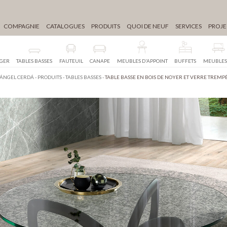
COMPAGNIE
CATALOGUES
PRODUITS
QUOI DE NEUF
SERVICES
PROJE
NGER
TABLES BASSES
FAUTEUIL
CANAPE
MEUBLES D'APPOINT
BUFFETS
MEUBLES
ÁNGEL CERDÁ
-
PRODUITS
-
TABLES BASSES
-
TABLE BASSE EN BOIS DE NOYER ET VERRE TREMP