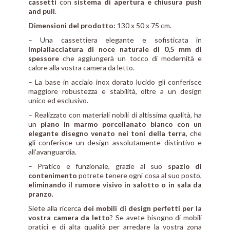
cassetti
con
sistema di apertura e chiusura push
and pull
.
Dimensioni del prodotto:
130 x 50 x 75 cm.
– Una cassettiera elegante e sofisticata in
impiallacciatura di noce naturale di 0,5 mm di
spessore
che aggiungerà un tocco di modernità e
calore alla vostra camera da letto.
– La base in acciaio inox dorato lucido gli conferisce
maggiore robustezza e stabilità, oltre a un design
unico ed esclusivo.
– Realizzato con materiali nobili di altissima qualità, ha
un
piano in marmo porcellanato bianco con un
elegante disegno venato nei toni della terra
, che
gli conferisce un design assolutamente distintivo e
all’avanguardia.
– Pratico e funzionale, grazie al suo
spazio di
contenimento
potrete tenere ogni cosa al suo posto,
eliminando il rumore visivo in salotto o in sala da
pranzo
.
Siete alla ricerca
dei mobili di design perfetti per la
vostra camera da letto
? Se avete bisogno di mobili
pratici e di alta qualità per arredare la vostra zona