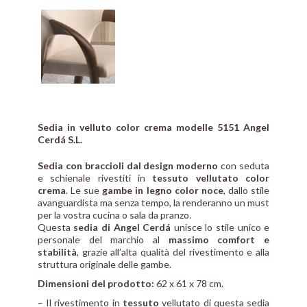
Sedia in velluto color crema modelle 5151 Angel
Cerdá S.L.
Sedia con braccioli dal design moderno
con seduta
e schienale rivestiti in
tessuto vellutato color
crema
. Le sue
gambe in legno color noce
, dallo stile
avanguardista ma senza tempo, la renderanno un must
per la vostra cucina o sala da pranzo.
Questa
sedia di Angel Cerdá
unisce lo stile unico e
personale del marchio al
massimo comfort e
stabilità
, grazie all’alta qualità del rivestimento e alla
struttura originale delle gambe.
Dimensioni del prodotto:
62 x 61 x 78 cm.
– Il rivestimento in
tessuto
vellutato di questa sedia