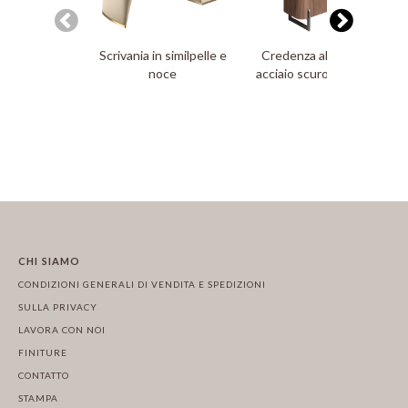
Scrivania in similpelle e
Credenza alta in noce e
noce
acciaio scuro metallizzato
CHI SIAMO
CONDIZIONI GENERALI DI VENDITA E SPEDIZIONI
SULLA PRIVACY
LAVORA CON NOI
FINITURE
CONTATTO
STAMPA