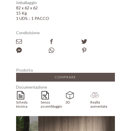
Imballaggio
82 x 62 x 62
15 Kg
1 UDS. : 1 PACCO
Condivisione
Prodotto
COMPRARE
Documentazione
Scheda
Senza
3D
Realtà
tecnica
assemblaggio
aumentata
Array