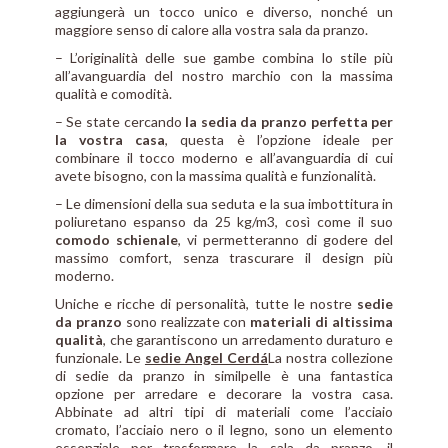
aggiungerà un tocco unico e diverso, nonché un
maggiore senso di calore alla vostra sala da pranzo.
– L’originalità delle sue gambe combina lo stile più
all’avanguardia del nostro marchio con la massima
qualità e comodità.
– Se state cercando
la sedia da pranzo perfetta per
la vostra casa
, questa è l’opzione ideale per
combinare il tocco moderno e all’avanguardia di cui
avete bisogno, con la massima qualità e funzionalità.
– Le dimensioni della sua seduta e la sua imbottitura in
poliuretano espanso da 25 kg/m3, così come il suo
comodo schienale
, vi permetteranno di godere del
massimo comfort, senza trascurare il design più
moderno.
Uniche e ricche di personalità, tutte le nostre
sedie
da pranzo
sono realizzate con
materiali di altissima
qualità
, che garantiscono un arredamento duraturo e
funzionale. Le
sedie Angel Cerdá
La nostra collezione
di sedie da pranzo in similpelle è una fantastica
opzione per arredare e decorare la vostra casa.
Abbinate ad altri tipi di materiali come l’acciaio
cromato, l’acciaio nero o il legno, sono un elemento
essenziale per trasformare la sala da pranzo, il