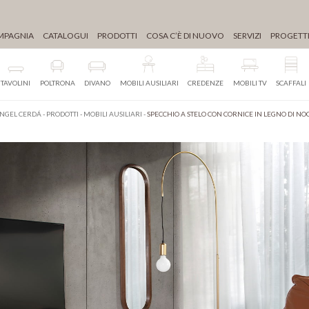
MPAGNIA
CATALOGUI
PRODOTTI
COSA C’È DI NUOVO
SERVIZI
PROGETT
TAVOLINI
POLTRONA
DIVANO
MOBILI AUSILIARI
CREDENZE
MOBILI TV
SCAFFALI
NGEL CERDÁ
-
PRODOTTI
-
MOBILI AUSILIARI
-
SPECCHIO A STELO CON CORNICE IN LEGNO DI NO