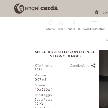
CO
NOVITÀ
SEDIE
SGABELLO
TAVOLI DA PRANZO
Á
SPECCHIO A STELO CON CORNICE
Array
IN LEGNO DI NOCE
Riferimento
Condivisione
3234
Volume
0,07 m3
Misure
40 x 150 x 4
Imballaggio
155 x 45 x 8
29 Kg
1 PACCO