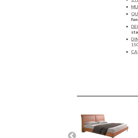
MU
QU
fun
DE
st
DI
150
CA