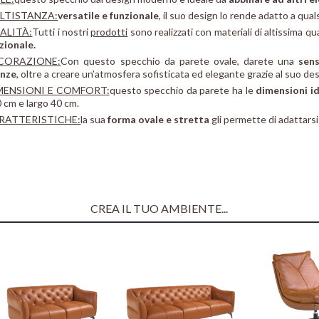
LTISTANZA:
versatile e funzionale
, il suo design lo rende adatto a qual
ALITÀ:
Tutti i nostri
prodotti
sono realizzati con materiali di altissima qu
zionale.
CORAZIONE:
Con questo specchio da parete ovale, darete una
sens
anze
, oltre a creare un’atmosfera sofisticata ed elegante grazie al suo desi
MENSIONI E COMFORT:
questo specchio da parete ha le
dimensioni id
 cm e largo 40 cm.
RATTERISTICHE:
la sua
forma ovale e stretta
gli permette di adattarsi
CREA IL TUO AMBIENTE...