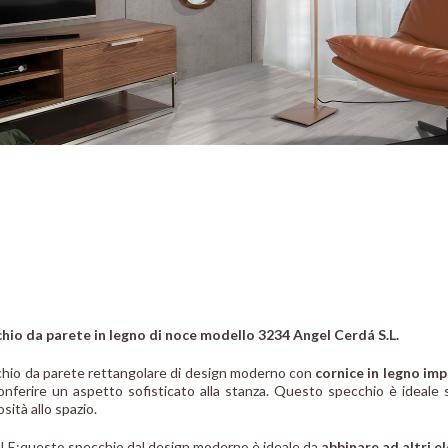
hio da parete in legno di noce modello 3234 Angel Cerdá S.L.
hio da parete rettangolare di design moderno con
cornice in legno imp
onferire un aspetto sofisticato alla stanza. Questo specchio è ideale
sità allo spazio.
LE:
questo specchio dal design moderno è ideale da
abbinare ad altri e