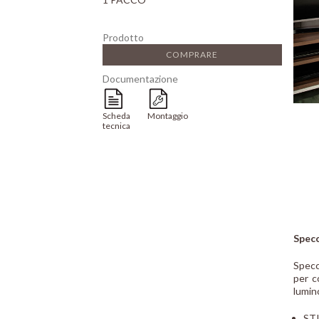
Prodotto
COMPRARE
Documentazione
Scheda
Montaggio
tecnica
Specc
Specc
per c
lumino
STI