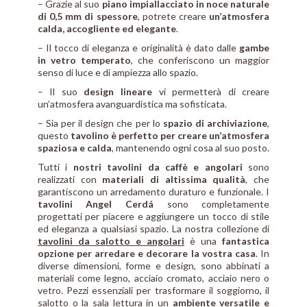
– Grazie al suo
piano impiallacciato in noce naturale
di 0,5 mm di spessore
, potrete creare
un’atmosfera
calda, accogliente ed elegante
.
– Il tocco di eleganza e originalità è dato dalle
gambe
in vetro temperato
, che conferiscono un maggior
senso di luce e di ampiezza allo spazio.
– Il suo
design lineare
vi permetterà di creare
un’atmosfera avanguardistica ma sofisticata.
– Sia per il design che per lo
spazio di archiviazione
,
questo
tavolino è perfetto per creare un’atmosfera
spaziosa e calda
, mantenendo ogni cosa al suo posto.
Tutti i
nostri tavolini da caffè e angolari
sono
realizzati con
materiali di altissima qualità
, che
garantiscono un arredamento duraturo e funzionale. I
tavolini Angel Cerdá
sono completamente
progettati per piacere e aggiungere un tocco di stile
ed eleganza a qualsiasi spazio. La nostra collezione di
tavolini da salotto e angolari
è una
fantastica
opzione per arredare e decorare la vostra casa
. In
diverse dimensioni, forme e design, sono abbinati a
materiali come legno, acciaio cromato, acciaio nero o
vetro. Pezzi essenziali per trasformare il soggiorno, il
salotto o la sala lettura in un
ambiente versatile e