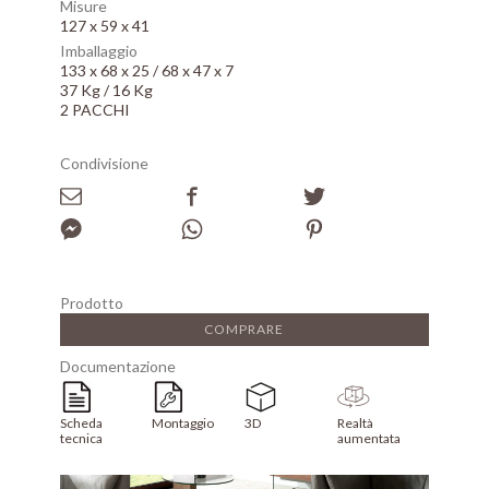
Misure
127 x 59 x 41
Imballaggio
133 x 68 x 25 / 68 x 47 x 7
37 Kg / 16 Kg
2 PACCHI
Condivisione
Prodotto
COMPRARE
Documentazione
Scheda
Montaggio
3D
Realtà
tecnica
aumentata
Array