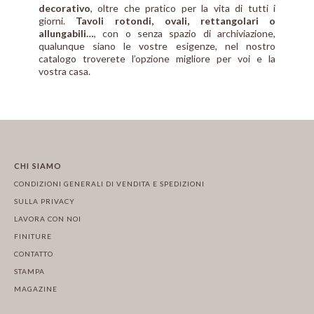
decorativo
, oltre che pratico per la vita di tutti i
giorni.
Tavoli rotondi, ovali, rettangolari o
allungabili…
, con o senza spazio di archiviazione,
qualunque siano le vostre esigenze, nel nostro
catalogo troverete l’opzione migliore per voi e la
vostra casa.
CHI SIAMO
CONDIZIONI GENERALI DI VENDITA E SPEDIZIONI
SULLA PRIVACY
LAVORA CON NOI
FINITURE
CONTATTO
STAMPA
MAGAZINE