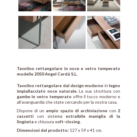
Tavolino rettangolare in noce e vetro temperato
modelle 2050 Angel Cerdá S.L.
Tavolino rettangolare dal design moderno
in
legno
impiallacciato noce naturale.
La sua struttura con
gambe in vetro temperato
offre il tocco moderno e
all’avanguardia che state cercando per la vostra casa.
Dispone di un
ampio spazio di archiviazione
con
2
cassetti
con sistema
estraibile maniglia di la
lingüeta
e chiusura
soft-closing
.
Dimensioni del prodotto:
127 x 59 x 41 cm.