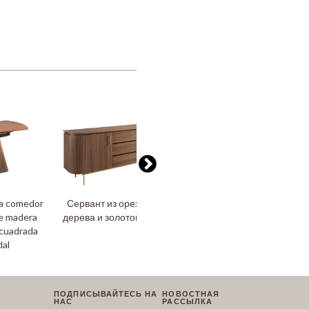
sa comedor
Сервант из орехового
Письменный стол из
de madera
дерева и золотой стали
дерева орехового цвета
 cuadrada
и тонированного
dal
черного стекла
ПОДПИСЫВАЙТЕСЬ НА
НОВОСТНАЯ
НАС
РАССЫЛКА