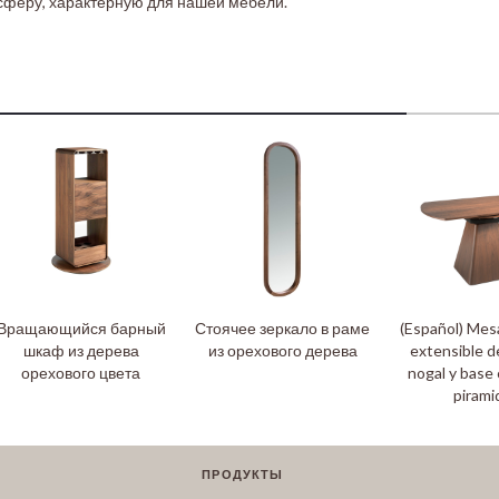
сферу, характерную для нашей мебели.
Вращающийся барный
Стоячее зеркало в раме
(Español) Me
шкаф из дерева
из орехового дерева
extensible 
орехового цвета
nogal y base
pirami
ПРОДУКТЫ