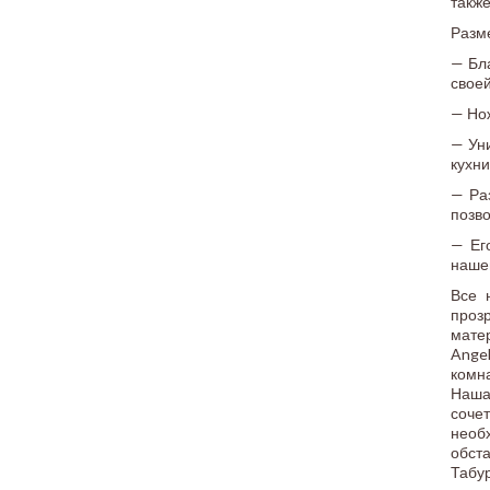
такж
Разме
— Бл
своей
— Нож
— Ун
кухни
— Ра
позв
— Ег
наше
Все 
проз
мате
Angel
комн
Наша
соче
необ
обста
Табу