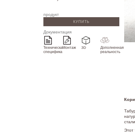
продукт
КУПИТЬ
Документация
Техническая
Монтаж
3D
Дополненная
спецификация
реальность
Кори
Табу
натур
стали
Этот