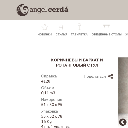
НОВИНКИ
СТУЛЬЯ
ТАБУРЕТКА
ОБЕДЕННЫЕ СТОЛЫ
Ж
КОРИЧНЕВЫЙ БАРХАТ И
Array
РОТАНГОВЫЙ СТУЛ
Справка
Поделиться
4128
Объем
0,11 m3
Измерения
51 x 50 x 95
Упаковка
55 x 52 x 78
16 Kg
4 шт. 1 упаковка