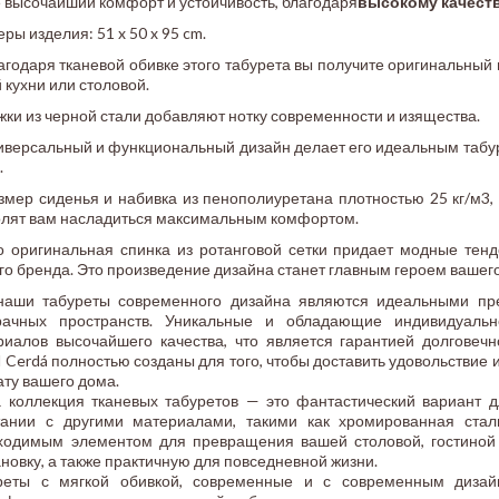
е высочайший комфорт и устойчивость, благодаря
высокому качест
ры изделия: 51 x 50 x 95 cm.
агодаря тканевой обивке этого табурета вы получите оригинальный
 кухни или столовой.
ки из черной стали добавляют нотку современности и изящества.
иверсальный и функциональный дизайн делает его идеальным табур
.
змер сиденья и набивка из пенополиуретана плотностью 25 кг/м3,
олят вам насладиться максимальным комфортом.
о оригинальная спинка из ротанговой сетки придает модные тенд
го бренда. Это произведение дизайна станет главным героем вашег
наши табуреты современного дизайна являются идеальными пр
рачных пространств. Уникальные и обладающие индивидуальн
риалов высочайшего качества, что является гарантией долговеч
 Cerdá полностью созданы для того, чтобы доставить удовольствие и
ату вашего дома.
 коллекция тканевых табуретов — это фантастический вариант 
тании с другими материалами, такими как хромированная стал
ходимым элементом для превращения вашей столовой, гостиной 
новку, а также практичную для повседневной жизни.
реты с мягкой обивкой, современные и с современным дизай