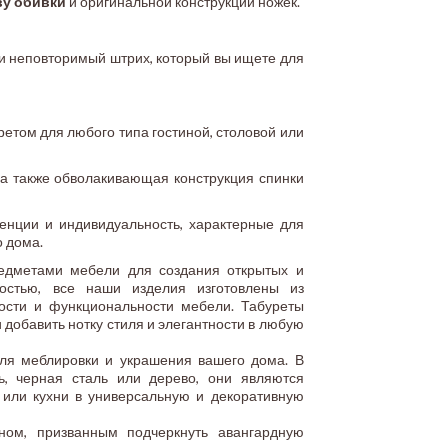
ву обивки
и оригинальной конструкции ножек.
 и неповторимый штрих, который вы ищете для
етом для любого типа гостиной, столовой или
 а также обволакивающая конструкция спинки
енции и индивидуальность, характерные для
о дома.
едметами мебели для создания открытых и
остью, все наши изделия изготовлены из
ности и функциональности мебели. Табуреты
 добавить нотку стиля и элегантности в любую
для меблировки и украшения вашего дома. В
ь, черная сталь или дерево, они являются
или кухни в универсальную и декоративную
ном, призванным подчеркнуть авангардную