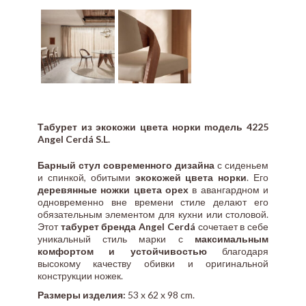
Табурет из экокожи цвета норки mодель 4225
Angel Cerdá S.L.
Барный стул современного дизайна
с сиденьем
и спинкой, обитыми
экокожей цвета норки
. Его
деревянные ножки цвета орех
в авангардном и
одновременно вне времени стиле делают его
обязательным элементом для кухни или столовой.
Этот
табурет бренда Angel Cerdá
сочетает в себе
уникальный стиль марки с
максимальным
комфортом и устойчивостью
благодаря
высокому качеству обивки и оригинальной
конструкции ножек.
Размеры изделия:
53 x 62 x 98 cm.