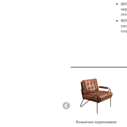
ИН
чер
это
ФУ
си
соз
Коньячно-коричневое