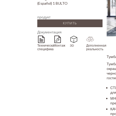
(Español) 1 BULTO
продукт
КУПИТЬ
Документация
Техническая
Монтаж
3D
Дополненная
спецификация
реальность
Тумба
Тумб
окра
черн
гости
СТ
для
МН
пре
КА
пр