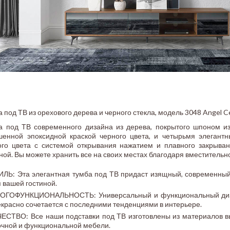
 под ТВ из орехового дерева и черного стекла, модель 3048 Angel Ce
а под ТВ современного дизайна из дерева, покрытого шпоном из
шенной эпоксидной краской черного цвета, и четырьмя элеган
ого цвета с системой открывания нажатием и плавного закрыва
ной. Вы можете хранить все на своих местах благодаря вместительн
ИЛЬ: Эта элегантная тумба под ТВ придаст изящный, современный
 вашей гостиной.
ОГОФУНКЦИОНАЛЬНОСТЬ: Универсальный и функциональный дизай
красно сочетается с последними тенденциями в интерьере.
ЧЕСТВО: Все наши подставки под ТВ изготовлены из материалов вы
очной и функциональной мебели.