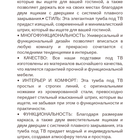
которые вы ищете для вашей гостиной, а также
позволяет держать все на своих местах благодаря
двум ящикам с дверцами с системой плавного
закрывания.• СТИЛЬ: Эта элегантная тумба под ТВ
придаст изящный, современный и минималистский
штрих, который вы ищете для вашей гостиной.
• МНОГОФУНКЦИОНАЛЬНОСТЬ: Универсальный и
функциональный дизайн позволяет вписаться в
любую комнату и прекрасно сочетается с
последними тенденциями в интерьере.
• КАЧЕСТВО: Все наши подставки под ТВ
изготовлены из материалов высочайшего качества,
что является гарантией прочной и функциональной
мебели.
• ИНТЕРЬЕР И КОМФОРТ: Эта тумба под ТВ
простых и строгих линий, с оригинальными
ножками из хромированной стали, превосходно
передает стильный изысканный штрих, которые вы
ищете, не забывая при этом о функциональности и
практичности.
• ФУНКЦИОНАЛЬНОСТЬ: Благодаря размерам
каркаса, а также двум вместительным ящикам и
двум дверцам с системой плавного закрывания, эта
тумба под ТВ придает модный и индивидуальный
штрих, создавая атмосферу тепла и простора.