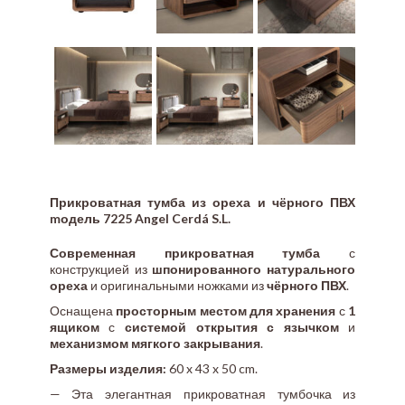
Прикроватная тумба из ореха и чёрного ПВХ
mодель 7225 Angel Cerdá S.L.
Современная прикроватная тумба
с
конструкцией из
шпонированного натурального
ореха
и оригинальными ножками из
чёрного ПВХ
.
Оснащена
просторным местом для хранения
с
1
ящиком
с
системой открытия с язычком
и
механизмом мягкого закрывания
.
Размеры изделия:
60 x 43 x 50 cm.
— Эта элегантная прикроватная тумбочка из