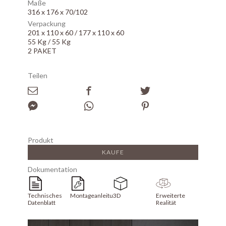
Maße
316 x 176 x 70/102
Verpackung
201 x 110 x 60 / 177 x 110 x 60
55 Kg / 55 Kg
2 PAKET
Teilen
Produkt
KAUFE
Dokumentation
Technisches
Montageanleitung
3D
Erweiterte
Datenblatt
Realität
Array