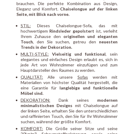
brauchen. Die perfekte Kombination aus Design,
Eleganz und Komfort.
Chaiselongue auf der linken
Seite, mit Blick nach vorne.
STIL:
Dieses Chaiselongue-Sofa, das mit
hochwertigem
Rindsleder gepolstert
ist, verleiht
Ihrem Zuhause den
originellen und eleganten
Touch
, den Sie suchen, getreu den
neuesten
Trends in der Dekoration.
MULTI-STYLE:
Vielseitig und funktional
, sein
elegantes und einfaches Design erlaubt es, sich in
jede Art von Wohnzimmer einzufügen und zum
Hauptdarsteller des Raumes zu werden.
QUALITÄT:
Alle unsere
Sofas
werden mit
Materialien von höchster Qualität hergestellt, die
eine Garantie für
langlebige und funktionelle
Möbel sind.
DEKORATION:
Dank seines
modernen
minimalistischen Designs
mit Chaiselongue auf
der linken Seite, erhalten Sie den unterschiedlichen
und raffinierten Touch, den Sie für Ihr Wohnzimmer
suchen, während der größte Komfort.
KOMFORT:
Die Größe seiner Sitze und seine
20kg/m3 Schaumstoffpolsterung, sowie seine