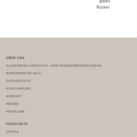
gelenkigen
Rückenlehnen
ÜBER UNS
ALLGEMEINE VERKAUFS- UND VERSANDBEDINGUNGEN
BEWERBEN SIE SICH
DATENSCHUTZ
AUSFUHRUNG
KONTAKT
PRESSE
MAGAZINE
PRODUKTE
STÜHLE