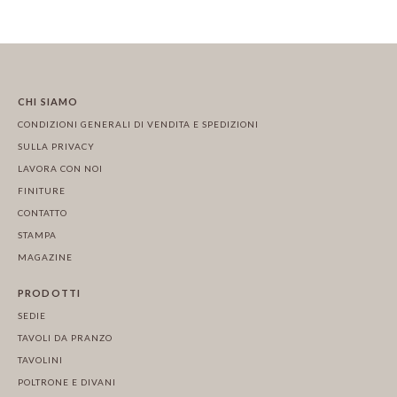
CHI SIAMO
CONDIZIONI GENERALI DI VENDITA E SPEDIZIONI
SULLA PRIVACY
LAVORA CON NOI
FINITURE
CONTATTO
STAMPA
MAGAZINE
PRODOTTI
SEDIE
TAVOLI DA PRANZO
TAVOLINI
POLTRONE E DIVANI