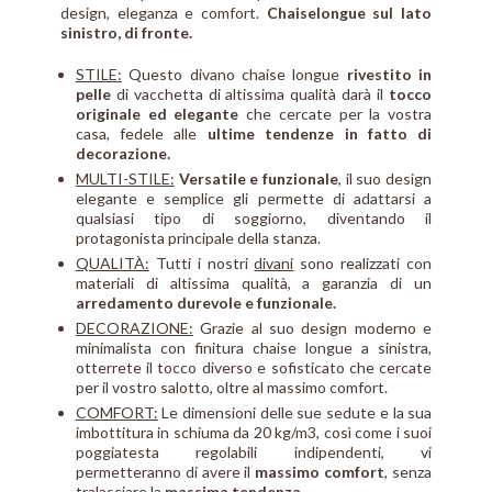
design, eleganza e comfort.
Chaiselongue sul lato
sinistro, di fronte.
STILE:
Questo divano chaise longue
rivestito in
pelle
di vacchetta di altissima qualità darà il
tocco
originale ed elegante
che cercate per la vostra
casa, fedele alle
ultime tendenze in fatto di
decorazione.
MULTI-STILE:
Versatile e funzionale
, il suo design
elegante e semplice gli permette di adattarsi a
qualsiasi tipo di soggiorno, diventando il
protagonista principale della stanza.
QUALITÀ:
Tutti i nostri
divani
sono realizzati con
materiali di altissima qualità, a garanzia di un
arredamento durevole e funzionale.
DECORAZIONE:
Grazie al suo design moderno e
minimalista con finitura chaise longue a sinistra,
otterrete il tocco diverso e sofisticato che cercate
per il vostro salotto, oltre al massimo comfort.
COMFORT:
Le dimensioni delle sue sedute e la sua
imbottitura in schiuma da 20 kg/m3, così come i suoi
poggiatesta regolabili indipendenti, vi
permetteranno di avere il
massimo comfort
, senza
tralasciare la
massima tendenza.