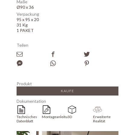
Maße
Ø90 x 36
Verpackung
95 x 95 x 20
31 Kg
1 PAKET
Teilen
Produkt
KAUFE
Dokumentation
Technisches
Montageanleitung
3D
Erweiterte
Datenblatt
Realität
Array