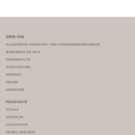
ÜBER UNS
ALLGEMEINE VERKAUFS- UND VERSANDBEDINGUNGEN
BEWERBEN SIE SICH
DATENSCHUTZ
AUSFUHRUNG
KONTAKT
PRESSE
MAGAZINE
PRODUKTE
STÜHLE
ESSTISCHE
COUCHTISHE
SESSEL UND SOFA