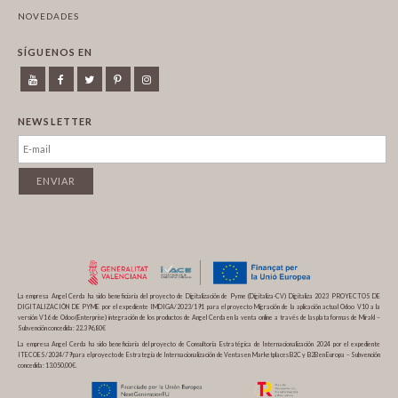
NOVEDADES
SÍGUENOS EN
NEWSLETTER
La empresa Angel Cerda ha sido beneficiaria del proyecto de Digitalización de Pyme (Digitaliza-CV) Digitaliza 2023 PROYECTOS DE
DIGITALIZACIÓN DE PYME por el expediente IMDIGA/2023/191 para el proyecto Migración de la aplicación actual Odoo V10 a la
versión V16 de Odoo (Enterprise) integración de los productos de Angel Cerda en la venta online a través de las plataformas de Mirakl –
Subvención concedida: 22.396,80€
La empresa Angel Cerda ha sido beneficiaria del proyecto de Consultoría Estratégica de Internacionalización 2024 por el expediente
ITECOES/2024/79 para el proyecto de Estrategia de Internacionalización de Ventas en Marketplaces B2C y B2B en Europa – Subvención
concedida: 13.050,00€.