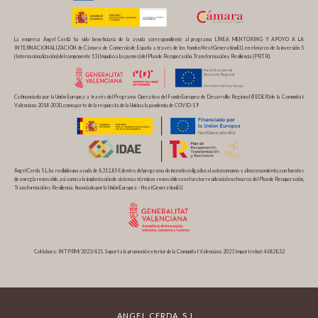
La empresa Angel Cerdá ha sido beneficiaria de la ayuda correspondiente al programa LÍNEA MENTORING Y APOYO A LA
INTERNACIONALIZACIÓN de Cámara de Comercio de España a través de los fondos NextGenerationEU, en el marco de la inversión 5
(Internacionalización) del componente 13 (Impulso a las pymes) del Plan de Recuperación, Transformación y Resiliencia (PRTR).
Cofinanciado por la Unión Europea a través del Programa Operativo del Fondo Europeo de Desarrollo Regional (FEDER) de la Comunitat
Valenciana 2014-2020, como parte de la respuesta de la Unión a la pandemia de COVID-19
Ángel Cerda S.L. ha recibido una ayuda de 8.312,85 € dentro del programa de incentivos ligados al autoconsumo y almacenamiento, con fuentes
de energía renovable, así como a la implantación de sistemas térmicos renovables en el sector residencial en el marco del Plan de Recuperación,
Transformación y Resiliencia, financiado por la Unión Europea – NextGenerationEU.
Col·labora: INTPRM/2023/421. Suport a la promoció exterior de la Comunitat Valenciana 2023 Import rebut: 46838,52
ANGEL CERDA, S.L.