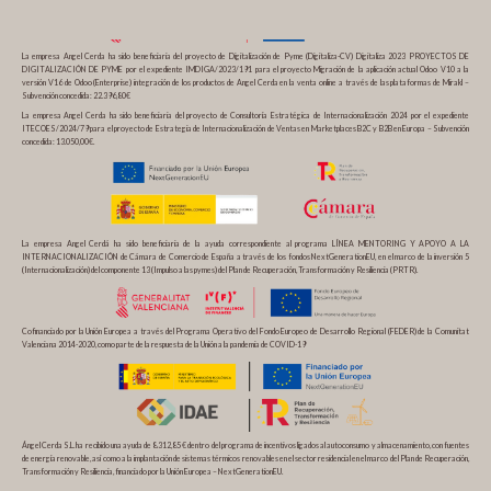
La empresa Angel Cerda ha sido beneficiaria del proyecto de Digitalización de Pyme (Digitaliza-CV) Digitaliza 2023 PROYECTOS DE
DIGITALIZACIÓN DE PYME por el expediente IMDIGA/2023/191 para el proyecto Migración de la aplicación actual Odoo V10 a la
versión V16 de Odoo (Enterprise) integración de los productos de Angel Cerda en la venta online a través de las plataformas de Mirakl –
Subvención concedida: 22.396,80€
La empresa Angel Cerda ha sido beneficiaria del proyecto de Consultoría Estratégica de Internacionalización 2024 por el expediente
ITECOES/2024/79 para el proyecto de Estrategia de Internacionalización de Ventas en Marketplaces B2C y B2B en Europa – Subvención
concedida: 13.050,00€.
La empresa Angel Cerdá ha sido beneficiaria de la ayuda correspondiente al programa LÍNEA MENTORING Y APOYO A LA
INTERNACIONALIZACIÓN de Cámara de Comercio de España a través de los fondos NextGenerationEU, en el marco de la inversión 5
(Internacionalización) del componente 13 (Impulso a las pymes) del Plan de Recuperación, Transformación y Resiliencia (PRTR).
Cofinanciado por la Unión Europea a través del Programa Operativo del Fondo Europeo de Desarrollo Regional (FEDER) de la Comunitat
Valenciana 2014-2020, como parte de la respuesta de la Unión a la pandemia de COVID-19
Ángel Cerda S.L. ha recibido una ayuda de 8.312,85 € dentro del programa de incentivos ligados al autoconsumo y almacenamiento, con fuentes
de energía renovable, así como a la implantación de sistemas térmicos renovables en el sector residencial en el marco del Plan de Recuperación,
Transformación y Resiliencia, financiado por la Unión Europea – NextGenerationEU.