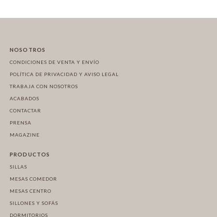
NOSOTROS
CONDICIONES DE VENTA Y ENVÍO
POLÍTICA DE PRIVACIDAD Y AVISO LEGAL
TRABAJA CON NOSOTROS
ACABADOS
CONTACTAR
PRENSA
MAGAZINE
PRODUCTOS
SILLAS
MESAS COMEDOR
MESAS CENTRO
SILLONES Y SOFÁS
DORMITORIOS