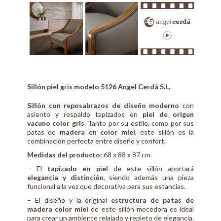
Sillón piel gris modelo 5126 Angel Cerdá S.L.
Sillón con reposabrazos de diseño moderno
con
asiento y respaldo tapizados en
piel de origen
vacuno color gris
. Tanto por su estilo, como por sus
patas de
madera en color miel
, este sillón es la
combinación perfecta entre diseño y confort.
Medidas del producto:
68 x 88 x 87 cm.
– El
tapizado en piel
de este sillón aportará
elegancia y distinción
, siendo además una pieza
funcional a la vez que decorativa para sus estancias.
– El diseño y la original
estructura de patas de
madera color miel
de este sillón mecedora es ideal
para crear un ambiente relajado y repleto de elegancia.