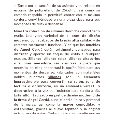
– Tanto por el tamaño de su asiento y su relleno en
espuma de poliuretano de 25kg/m3, así como su
cómodo respaldo le permitirá contar con el máximo
confort, convirtiéndose en una pieza clave para sus
momentos de relax o descanso.
Nuestra colección de sillones
derrocha comodidad y
estilo. Una gran variedad de
sillones de diseño
moderno con acabados de la más alta calidad
y de
carácter totalmente funcional. Y es que los
muebles
de Angel Cerdá
están totalmente pensados para
disfrutar y aportar un toque de estilo a cualquier
espacio.
Sillones, sillones relax, sillones giratorios
o sillones mecedora
, sea cual sea la pieza que
necesita, en ellos encontrará la opción ideal para sus
momentos de descanso. Fabricados con materiales
nobles, nuestros
sillones
son un elemento
imprescindible para convertir su salón, zona de
lectura o dormitorio, en un ambiente versátil y
decorativo
, a la vez que práctico para su día a día.
Este
sillón tapizado en piel de diseño moderno de
la firma Angel Cerdá
, aúna el estilo único y personal
de la marca, así como la
mayor comodidad y
estabilidad
, gracias al suave tapizado y la original
estructura de patas. Toda una pieza de diseño que no