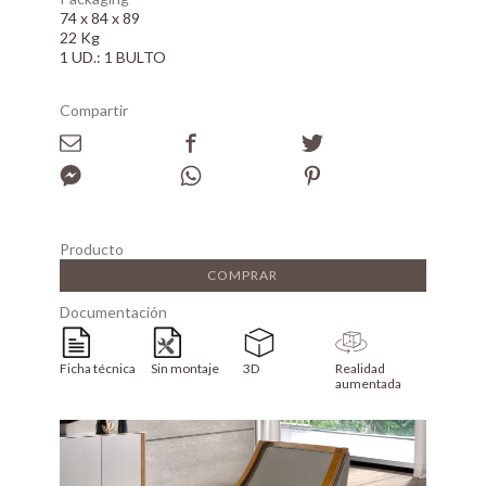
74 x 84 x 89
22 Kg
1 UD.: 1 BULTO
Compartir
Producto
COMPRAR
Documentación
Ficha técnica
Sin montaje
3D
Realidad
aumentada
Array