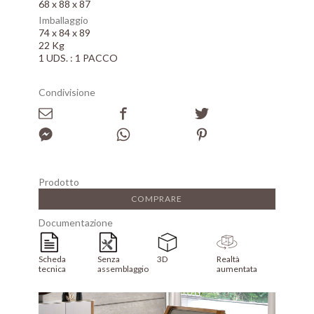
68 x 88 x 87
Imballaggio
74 x 84 x 89
22 Kg
1 UDS. : 1 PACCO
Condivisione
Prodotto
COMPRARE
Documentazione
Scheda
Senza
3D
Realtà
tecnica
assemblaggio
aumentata
Array