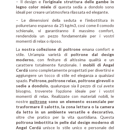
– Il design e
l’originale struttura delle gambe in
legno color miele
di questa sedia a dondolo sono
ideali per creare un’atmosfera rilassata ed elegante.
– Le dimensioni della seduta e l’imbottitura in
poliuretano espanso da 25 kg/m3, così come il comodo
schienale, vi garantiranno il massimo comfort,
rendendola un pezzo fondamentale per i vostri
momenti di relax o riposo.
La
nostra collezione di poltrone
emana comfort e
stile. Un’ampia varietà di
poltrone dal design
moderno
, con finiture di altissima qualità e un
carattere totalmente funzionale. I
mobili di Angel
Cerdá
sono completamente progettati per divertirsi e
aggiungere un tocco di stile ed eleganza a qualsiasi
spazio.
Poltrone, poltrone relax, poltrone girevoli o
sedie a dondolo
, qualunque sia il pezzo di cui avete
bisogno, troverete l’opzione ideale per i vostri
momenti di relax. Realizzate con materiali nobili, le
nostre
poltrone
sono un elemento essenziale per
trasformare il salotto, la zona lettura o la camera
da letto in un ambiente versatile e decorativo
,
oltre che pratico per la vita quotidiana. Questa
poltrona imbottita in pelle dal design moderno di
Angel Cerdá
unisce lo stile unico e personale del