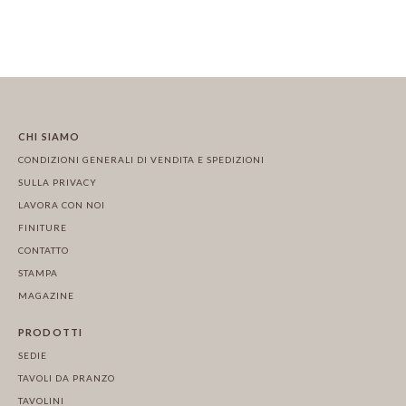
CHI SIAMO
CONDIZIONI GENERALI DI VENDITA E SPEDIZIONI
SULLA PRIVACY
LAVORA CON NOI
FINITURE
CONTATTO
STAMPA
MAGAZINE
PRODOTTI
SEDIE
TAVOLI DA PRANZO
TAVOLINI