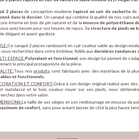
pé 2 places
de conception moderne
tapissé en cuir de vachette
de 
onné dans le dossier
. Un canapé qui combine la qualité de nos cuirs av
ture interne en bois de pin naturel et de la
mousse de polyuréthane d
vous avez besoin pour vos heures de repos. Sa
structure de pieds en b
yle élégant et avant-gardiste
YLE:
Ce canapé 2 places rembourré en cuir couleur sable au design mod
 vous recherchez dans votre intérieur, fidèle aux
dernières tendances 
LTI ESPACE:
Polyvalent et fonctionnel
, son design lui permet de s’ada
enant le principal protagoniste de la pièce.
ALITÉ:
Tous nos
produits
sont fabriqués avec des matériaux de la plu
ables et fonctionnels
.
CORATION ET CONFORT:
Grâce à son design original réalisé avec de
et matelassé et le bois couleur noyer sur ses pieds, vous obtiendre
herchez dans votre salon.
MENSIONS:
La taille de ses sièges et son rembourrage en mousse de p
maximum de confort
, sans pour autant laisser de côté la plus haute ten