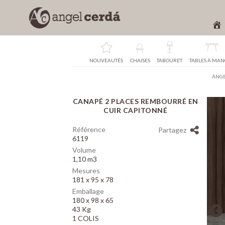
NOUVEAUTÉS
CHAISES
TABOURET
TABLES À MA
ÁNGE
CANAPÉ 2 PLACES REMBOURRÉ EN
Array
CUIR CAPITONNÉ
Référence
Partagez
6119
Volume
1,10 m3
Mesures
181 x 95 x 78
Emballage
180 x 98 x 65
43 Kg
1 COLIS