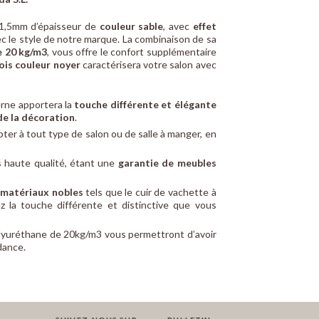
1,5mm d’épaisseur de
couleur sable
, avec
effet
ec le style de notre marque. La combinaison de sa
e 20 kg/m3
, vous offre le confort supplémentaire
ois couleur noyer
caractérisera votre salon avec
erne apportera la
touche différente et élégante
de la décoration
.
pter à tout type de salon ou de salle à manger, en
s haute qualité, étant une
garantie de meubles
s
matériaux nobles
tels que le cuir de vachette à
z la touche différente et distinctive que vous
olyuréthane de 20kg/m3 vous permettront d’avoir
dance.