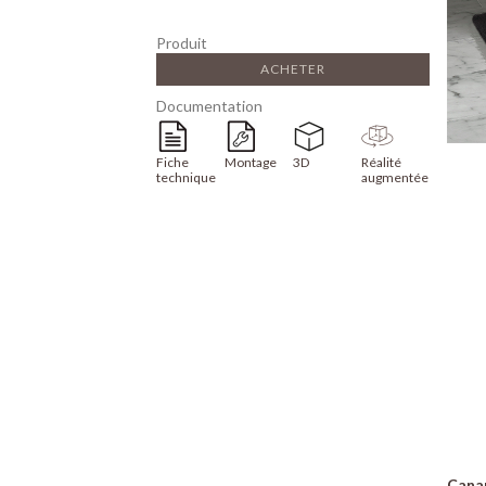
Produit
ACHETER
Documentation
Fiche
Montage
3D
Réalité
technique
augmentée
Canap