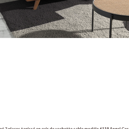
é 2 places tapissé en cuir de vachette sable modèle 6119 Angel Cerd