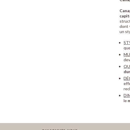
Cana
capit
struc
dont 
un st
ST
que
MU
dev
QU
dur
DÉ
eff
rec
DI
le